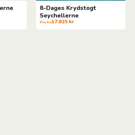
lerne
8-Dages Krydstogt
Seychellerne
17.625 kr
Pris fra