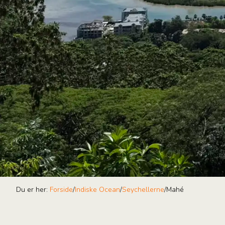
Du er her:
Forside
/
Indiske Ocean
/
Seychellerne
/
Mahé