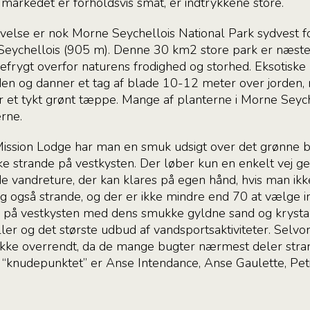
 markedet er forholdsvis småt, er indtrykkene store.
else er nok Morne Seychellois National Park sydvest for 
Seychellois (905 m). Denne 30 km2 store park er næste
frygt overfor naturens frodighed og storhed. Eksotisk
n og danner et tag af blade 10-12 meter over jorden, me
 et tykt grønt tæppe. Mange af planterne i Morne Seych
rne.
Mission Lodge har man en smuk udsigt over det grønne 
e strande på vestkysten. Der løber kun en enkelt vej g
e vandreture, der kan klares på egen hånd, hvis man ikk
g også strande, og der er ikke mindre end 70 at vælge 
 på vestkysten med dens smukke gyldne sand og krystal
ler og det største udbud af vandsportsaktiviteter. Selv
 ikke overrendt, da de mange bugter nærmest deler stran
a “knudepunktet” er Anse Intendance, Anse Gaulette, Pe