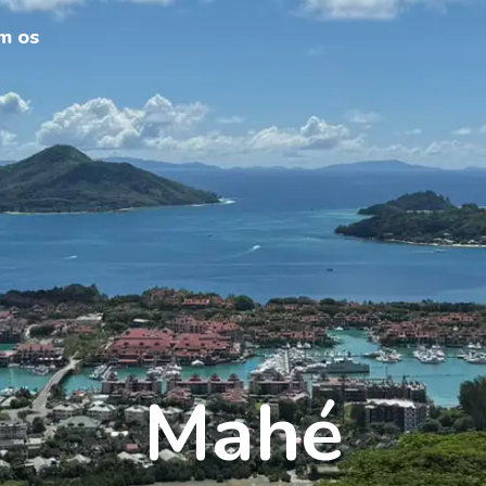
m os
Mahé