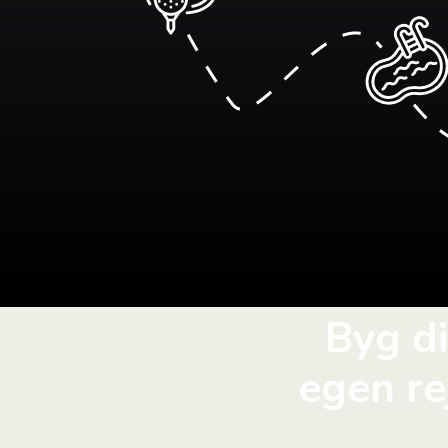
Byg d
egen re