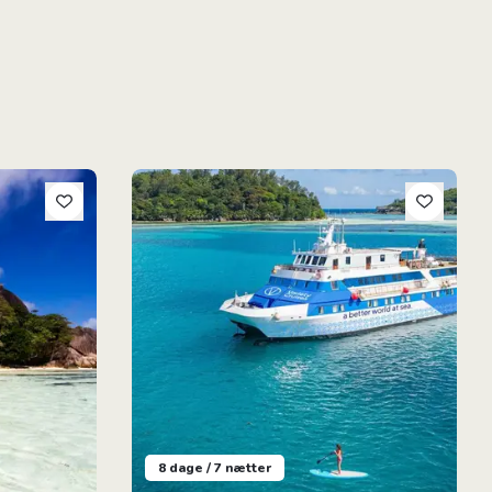
8-Dages Krydstogt Seychellerne
8 dage / 7 nætter