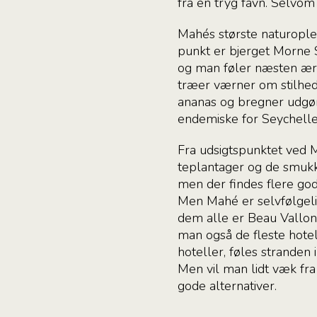
fra en tryg favn. Selvom
Mahés største naturoplev
punkt er bjerget Morne 
og man føler næsten ære
træer værner om stilhede
ananas og bregner udgør
endemiske for Seychelle
Fra udsigtspunktet ved 
teplantager og de smukk
men der findes flere god
Men Mahé er selvfølgeli
dem alle er Beau Vallon
man også de fleste hotel
hoteller, føles stranden
Men vil man lidt væk fr
gode alternativer.