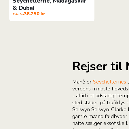
Seychellerne, Madagaskar
& Dubai
38.250 kr
Pris fra
Rejser til
Mahè er
Seychellernes
s
verdens mindste hovedst
- altid i et adstadigt t
sted støder på trafiklys 
Selwyn Selwyn-Clarke Ma
gamle mænd faldbyder ba
hatte sælger eksotiske k