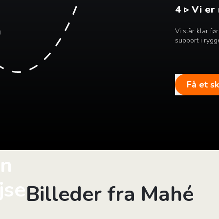
4 ▹ Vi er
Vi står klar f
support i rygg
Få et s
in
jse
Billeder fra Mahé