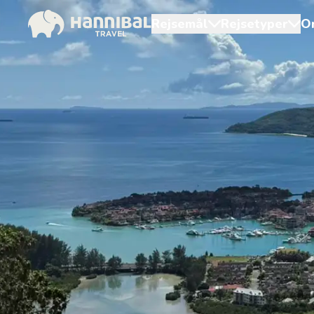
Rejsemål
Rejsetyper
O