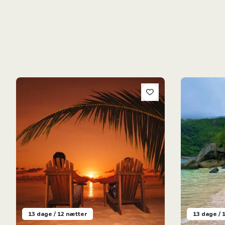
Mahé & Praslin
Familierejse
13 dage / 12 nætter
13 dage / 