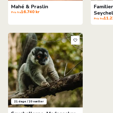
Mahé & Praslin
Familie
16.740 kr
Seychel
Pris fra
11.2
Pris fra
Seychellerne, Madagaskar & Dubai
21 dage / 20 nætter