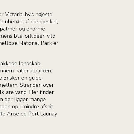
Victoria, hvis højeste
n uberørt af mennesket,
e palmer og enorme
ns bl.a. orkideer, vild
elloise National Park er
bakkede landskab,
ennem nationalparken,
e ønsker en guide.
imellem. Stranden over
klare vand. Her finder
om der ligger mange
den op i mindre afsnit.
tite Anse og Port Launay