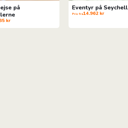
rejse på
Eventyr på Seychel
14.962 kr
lerne
Pris fra
35 kr