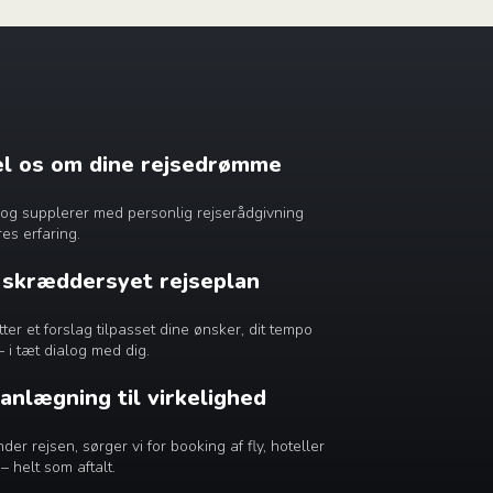
æl os om dine rejsedrømme
dig og supplerer med personlig rejserådgivning
es erfaring.
n skræddersyet rejseplan
r et forslag tilpasset dine ønsker, dit tempo
– i tæt dialog med dig.
lanlægning til virkelighed
er rejsen, sørger vi for booking af fly, hoteller
– helt som aftalt.