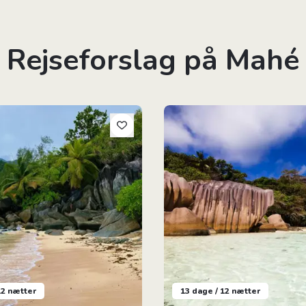
Rejseforslag på Mahé
 på Seychellerne
Eventyr på Seychellerne
12 nætter
13 dage / 12 nætter