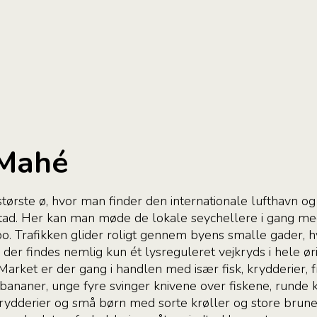
 Mahé
tørste ø, hvor man finder den internationale lufthavn og
ad. Her kan man møde de lokale seychellere i gang me
empo. Trafikken glider roligt gennem byens smalle gader, 
- der findes nemlig kun ét lysreguleret vejkryds i hele ø
rket er der gang i handlen med især fisk, krydderier, f
naner, unge fyre svinger knivene over fiskene, runde 
rydderier og små børn med sorte krøller og store brune ø