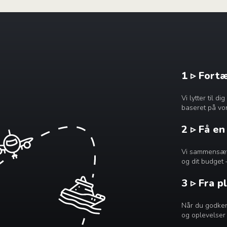
1 ▹ Fort
Vi lytter til 
baseret på vor
2 ▹ Få e
Vi sammensætte
og dit budget 
3 ▹ Fra p
Når du godkend
og oplevelser 