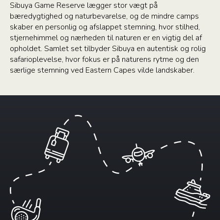
Sibuya Game Reserve lægger stor vægt på
bæredygtighed og naturbevarelse, og de mindre camps
skaber en personlig og afslappet stemning, hvor stilhed,
stjernehimmel og nærheden til naturen er en vigtig del af
opholdet. Samlet set tilbyder Sibuya en autentisk og rolig
safarioplevelse, hvor fokus er på naturens rytme og den
særlige stemning ved Eastern Capes vilde landskaber.