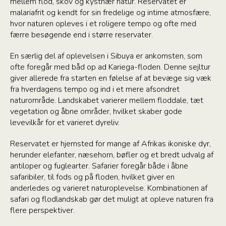
mellem flod, skov og kystnær natur. Reservatet er
malariafrit og kendt for sin fredelige og intime atmosfære,
hvor naturen opleves i et roligere tempo og ofte med
færre besøgende end i større reservater.
En særlig del af oplevelsen i Sibuya er ankomsten, som
ofte foregår med båd op ad Kariega-floden. Denne sejltur
giver allerede fra starten en følelse af at bevæge sig væk
fra hverdagens tempo og ind i et mere afsondret
naturområde. Landskabet varierer mellem floddale, tæt
vegetation og åbne områder, hvilket skaber gode
levevilkår for et varieret dyreliv.
Reservatet er hjemsted for mange af Afrikas ikoniske dyr,
herunder elefanter, næsehorn, bøfler og et bredt udvalg af
antiloper og fuglearter. Safarier foregår både i åbne
safaribiler, til fods og på floden, hvilket giver en
anderledes og varieret naturoplevelse. Kombinationen af
safari og flodlandskab gør det muligt at opleve naturen fra
flere perspektiver.