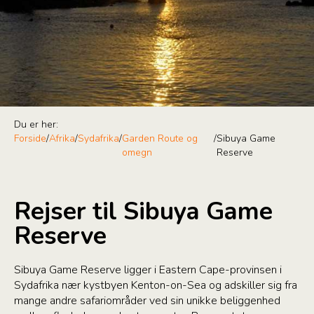
Du er her:
Forside
/
Afrika
/
Sydafrika
/
Garden Route og
/
Sibuya Game
omegn
Reserve
Rejser til Sibuya Game
Reserve
Sibuya Game Reserve ligger i Eastern Cape-provinsen i
Sydafrika nær kystbyen Kenton-on-Sea og adskiller sig fra
mange andre safariområder ved sin unikke beliggenhed