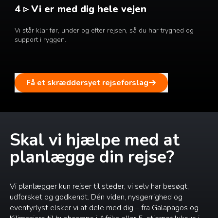
4 ▹ Vi er med dig hele vejen
Vi står klar før, under og efter rejsen, så du har tryghed og
support i ryggen.
Få et skræddersyet rejseforslag
Skal vi hjælpe med at
planlægge din rejse?
Vi planlægger kun rejser til steder, vi selv har besøgt,
udforsket og godkendt. Dén viden, nysgerrighed og
eventyrlyst elsker vi at dele med dig – fra Galapagos og