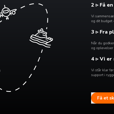
2 ▹ Få e
Vi sammensætte
og dit budget 
3 ▹ Fra p
Når du godkend
og oplevelser 
4 ▹ Vi er
Vi står klar f
support i rygg
Få et s