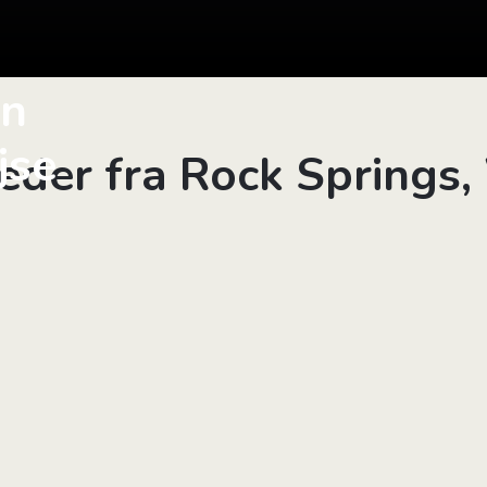
in
jse
leder fra Rock Springs