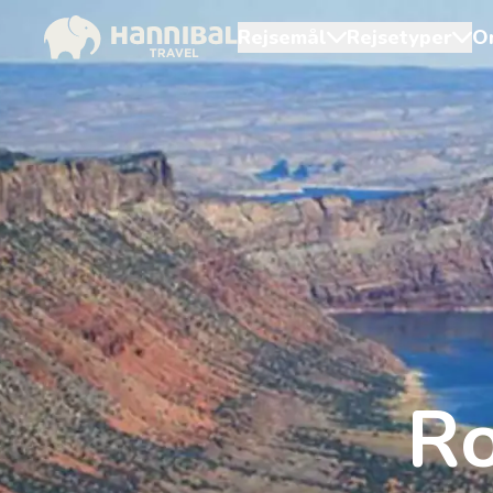
Rejsemål
Rejsetyper
O
Ro