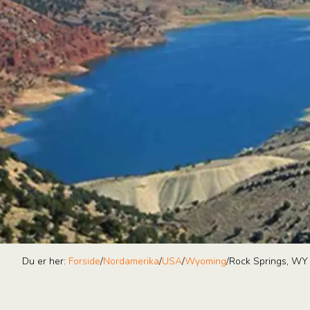
Du er her:
Forside
/
Nordamerika
/
USA
/
Wyoming
/
Rock Springs, WY