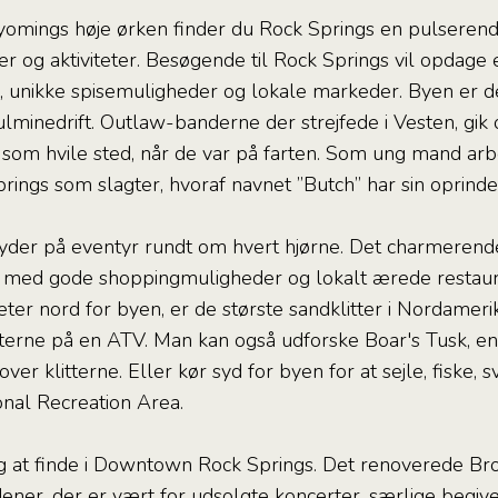
yomings høje ørken finder du Rock Springs en pulserende
 og aktiviteter. Besøgende til Rock Springs vil opdage en
ng, unikke spisemuligheder og lokale markeder. Byen er
 kulminedrift. Outlaw-banderne der strejfede i Vesten, gi
 som hvile sted, når de var på farten. Som ung mand ar
prings som slagter, hvoraf navnet ”Butch” har sin oprinde
der på eventyr rundt om hvert hjørne. Det charmerend
med gode shoppingmuligheder og lokalt ærede restaura
eter nord for byen, er de største sandklitter i Nordameri
itterne på en ATV. Man kan også udforske Boar's Tusk, e
over klitterne. Eller kør syd for byen for at sejle, fisk
nal Recreation Area.
ng at finde i Downtown Rock Springs. Det renoverede Br
dener, der er vært for udsolgte koncerter, særlige begi