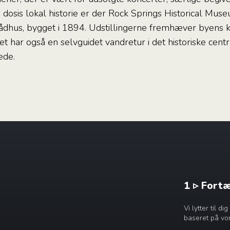
le dosis lokal historie er der Rock Springs Historical Muse
Rådhus, bygget i 1894. Udstillingerne fremhæver byens k
t har også en selvguidet vandretur i det historiske centr
ede.
1 ▹ Fort
Vi lytter til 
baseret på vor