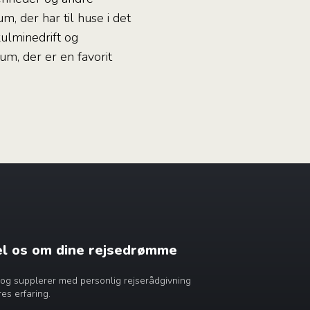
um, der har til huse i det
ulminedrift og
um, der er en favorit
æl os om dine rejsedrømme
dig og supplerer med personlig rejserådgivning
es erfaring.