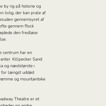
 by rig på historie og
 livlig, der kan prale af
 desuden gennemsyret af
k ofte gennem Rock
bejdede den fredløse
lse.
e centrum har en
nter. Killpecker Sand
ka og næststørste i
n for længst uddød
e, svømme og mountainbike
oadway Theatre er et
venheder og andre