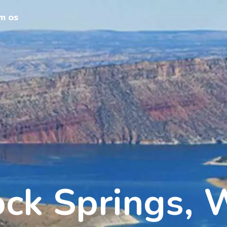
m os
ck Springs,