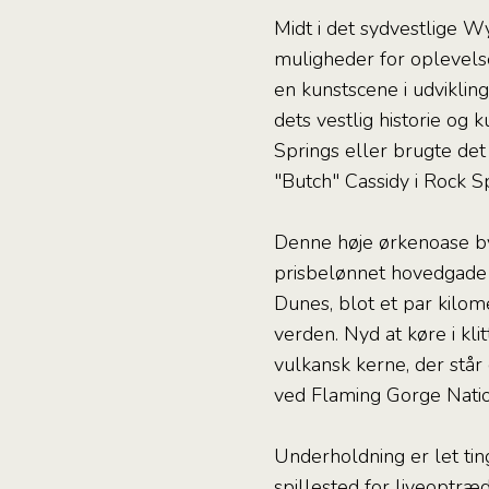
Midt i det sydvestlige W
muligheder for oplevelser
en kunstscene i udvikli
dets vestlig historie og
Springs eller brugte det
"Butch" Cassidy i Rock S
Denne høje ørkenoase by
prisbelønnet hovedgade 
Dunes, blot et par kilom
verden. Nyd at køre i kl
vulkansk kerne, der står 
ved Flaming Gorge Natio
Underholdning er let ti
spillested for liveoptræ