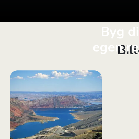
Byg d
egen re
Bil