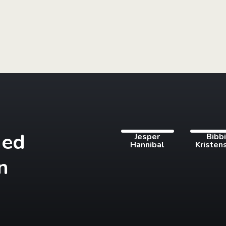
med
Jesper
Bibb
Hannibal
Kristen
n