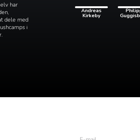
selv har
Andreas
Phili
den,
Kirkeby
Guggisb
 at dele med
 bushcamps i
r.
yhedsbrev