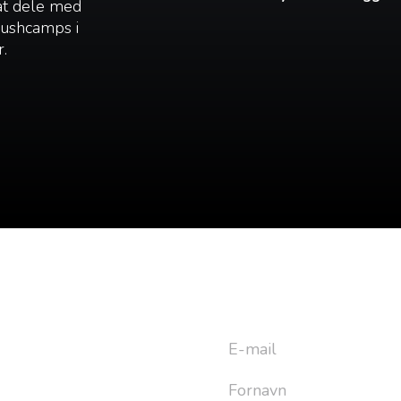
 at dele med
 bushcamps i
r.
yhedsbrev
ret til at bygge din næste