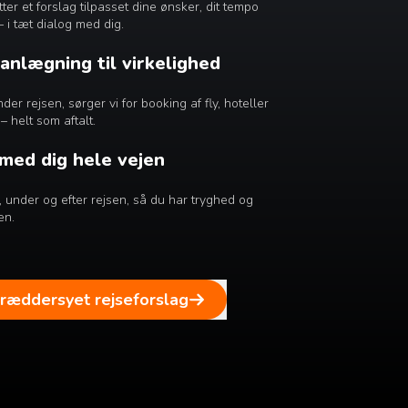
r et forslag tilpasset dine ønsker, dit tempo
– i tæt dialog med dig.
lanlægning til virkelighed
er rejsen, sørger vi for booking af fly, hoteller
– helt som aftalt.
 med dig hele vejen
ør, under og efter rejsen, så du har tryghed og
en.
kræddersyet rejseforslag