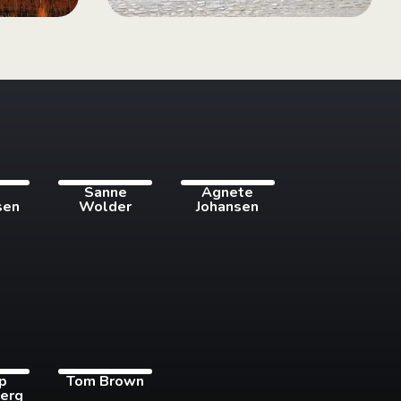
i
Sanne
Agnete
sen
Wolder
Johansen
pp
Tom Brown
erg