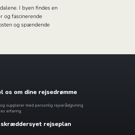
 dalene. I byen findes en
r og fascinerende
brosten og spændende
æl os om dine rejsedrømme
dig og supplerer med personlig rejserådgivning
es erfaring.
n skræddersyet rejseplan