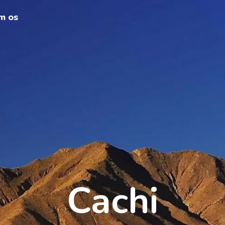
m os
Cachi