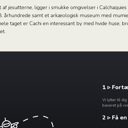
 af jesuitterne, ligger i smukke omgivelser i Calchaquies
 18. århundrede samt et arkæologisk museum med mumie
 hele taget er Cachi en interessant by med hvide huse, 
et.
1 ▹ Fort
Vi lytter til 
baseret på vor
2 ▹ Få e