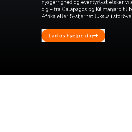
nysgerrighed og eventyrlyst elsker vi
dig – fra Galapagos og Kilimanjaro til
Afrika eller 5-stjernet luksus i storbye
Lad os hjælpe dig
Tilmeld dig vores n
Tilmeld dig det ugentlige nyhedsbrev og bliv inspire