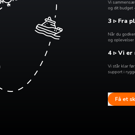
Vi sammensætte
og dit budget 
3 ▹ Fra p
Når du godkend
og oplevelser 
4 ▹ Vi er
Vi står klar f
support i rygg
Få et s