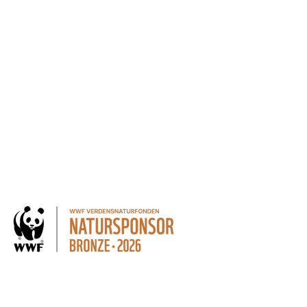
andling af personoplysninger for at kunne modtage nyheder
 kan altid trækkes tilbage.