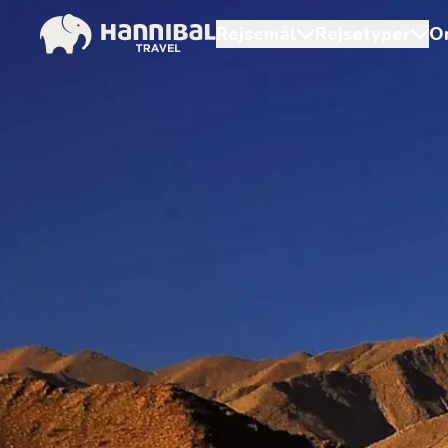
Rejsemål
Rejsetyper
O