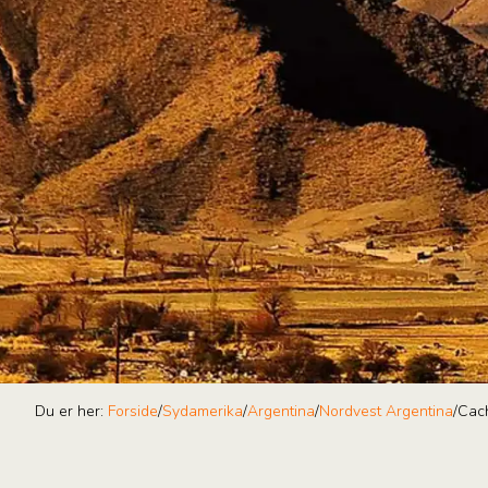
Du er her:
Forside
/
Sydamerika
/
Argentina
/
Nordvest Argentina
/
Cac