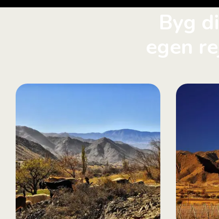
Byg d
egen re