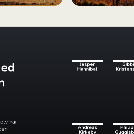
med
Jesper
Bibb
Hannibal
Kristen
n
selv har
Andreas
Phili
den,
Kirkeby
Guggisb