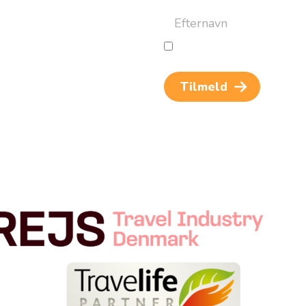
an altid afmelde dig igen.
Jeg giver samtykke til beh
og rejseinspiration. Samtykket