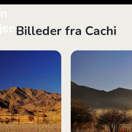
in
jse
Billeder fra Cachi