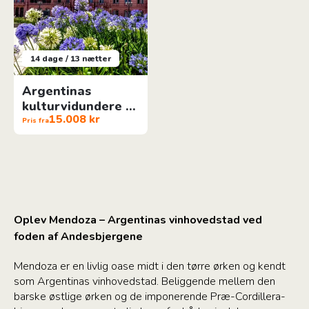
14 dage / 13 nætter
Argentinas
kulturvidundere -
15.008 kr
sommerrejse
Pris fra
Oplev Mendoza – Argentinas vinhovedstad ved
foden af Andesbjergene
Mendoza er en livlig oase midt i den tørre ørken og kendt
som Argentinas vinhovedstad. Beliggende mellem den
barske østlige ørken og de imponerende Præ-Cordillera-