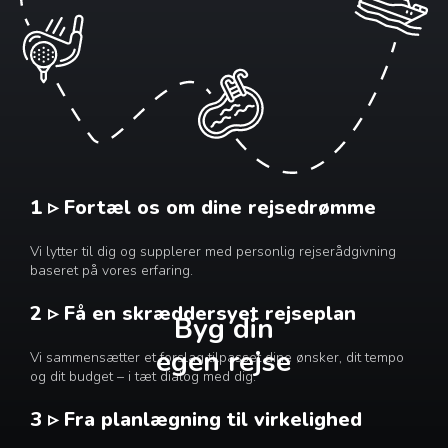
1 ▹ Fortæl os om dine rejsedrømme
Vi lytter til dig og supplerer med personlig rejserådgivning
baseret på vores erfaring.
2 ▹ Få en skræddersyet rejseplan
Byg din
egen rejse
Vi sammensætter et forslag tilpasset dine ønsker, dit tempo
og dit budget – i tæt dialog med dig.
3 ▹ Fra planlægning til virkelighed