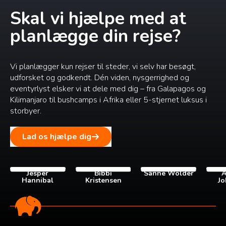
Skal vi hjælpe med at
planlægge din rejse?
Vi planlægger kun rejser til steder, vi selv har besøgt,
udforsket og godkendt. Dén viden, nysgerrighed og
eventyrlyst elsker vi at dele med dig – fra Galapagos og
Kilimanjaro til bushcamps i Afrika eller 5-stjernet luksus i
storbyer.
Lad os hjælpe dig
Jesper
Bibbi
Sanne Wolder
A
Hannibal
Kristensen
Jo