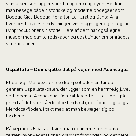
vinmarker, som ligger spredt i og omkring byen. Her kan
man besøge både historiske og moderne bodegaer som
Bodega Giol, Bodega Peñaflor, La Rural og Santa Ana –
hvor der tilbydes rundvisninger, vinsmagninger og et kig ind
i vinproduktionens historie. Flere af dem har også egne
museer med gamle redskaber og udstillinger om områdets
vin traditioner.
Uspallata – Den skjulte dal på vejen mod Aconcagua
Et besøg i Mendoza er ikke komplet uden en tur op
gennem Uspallata-dalen, der ligger som en hemmelig juvel
ved foden af Aconcagua. Den kaldes ofte “Lille Tibet” på
grund af det storslåede, øde landskab, der åbner sig langs
Mendoza-floden, i takt med at man bevæger sig op i
højderne.
På vej mod Uspallata kører man gennem et dramatisk
terræn, hvor vegetationen gradvist forsvinder, og det tørre