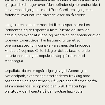
bjerglandskab tager over. Man befinder sig her endnu ikke i
selve Andesbjergene, men i Præ-Cordillera, bjergenes
forløbere, hvor naturen allerede viser sin rå styrke.
Langs ruten passerer man det lille skisportssted Los
Penitentes og det spektakulære Puente del Inca, en
naturlig bro skabt af klippe og mineraler, der spænder over
Cuevas-floden. Broen har historisk fungeret som
overgangssted for indianske karavaner, der krydsede
Andes på vej mod Chile. I dag er det et fascinerende
naturfænomen og et populært stop på ruten mod
Aconcagua.
Uspallata-dalen er også adgangsvej til Aconcagua
Nationalpark, hvor mange starter deres trekking mod
basecamp ved snegrænsen. På klare dage får man herfra
et imponerende kig op mod den 6.961 meter høje
bjergtop – den højeste på den sydlige halvkugle.