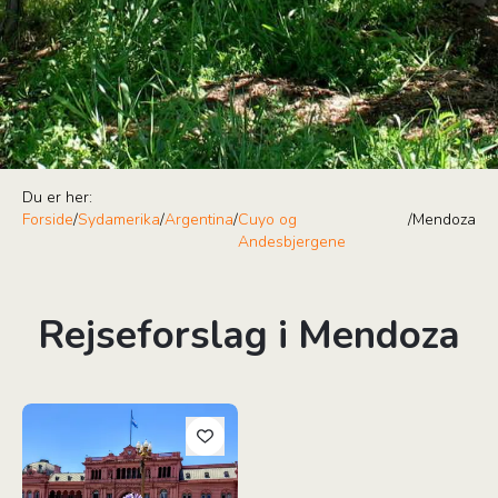
Du er her:
Forside
/
Sydamerika
/
Argentina
/
Cuyo og
/
Mendoza
Andesbjergene
Rejseforslag i Mendoza
Argentinas kulturvidundere - sommerrejse