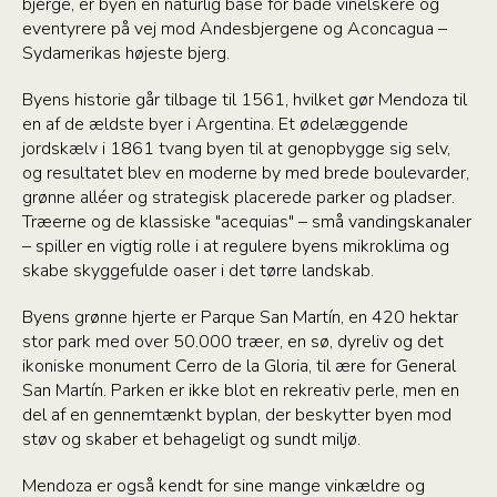
bjerge, er byen en naturlig base for både vinelskere og
eventyrere på vej mod Andesbjergene og Aconcagua –
Sydamerikas højeste bjerg.
Byens historie går tilbage til 1561, hvilket gør Mendoza til
en af de ældste byer i Argentina. Et ødelæggende
jordskælv i 1861 tvang byen til at genopbygge sig selv,
og resultatet blev en moderne by med brede boulevarder,
grønne alléer og strategisk placerede parker og pladser.
Træerne og de klassiske "acequias" – små vandingskanaler
– spiller en vigtig rolle i at regulere byens mikroklima og
skabe skyggefulde oaser i det tørre landskab.
Byens grønne hjerte er Parque San Martín, en 420 hektar
stor park med over 50.000 træer, en sø, dyreliv og det
ikoniske monument Cerro de la Gloria, til ære for General
San Martín. Parken er ikke blot en rekreativ perle, men en
del af en gennemtænkt byplan, der beskytter byen mod
støv og skaber et behageligt og sundt miljø.
Mendoza er også kendt for sine mange vinkældre og