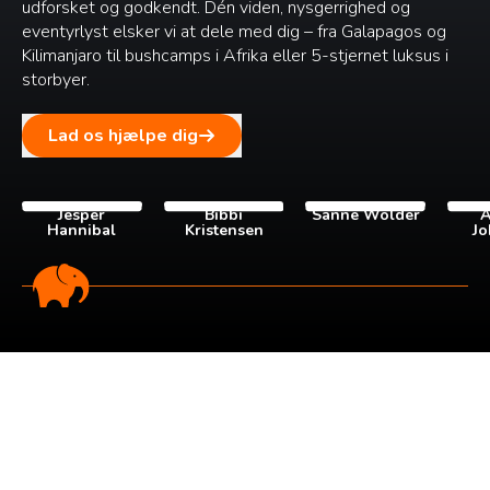
udforsket og godkendt. Dén viden, nysgerrighed og
eventyrlyst elsker vi at dele med dig – fra Galapagos og
Kilimanjaro til bushcamps i Afrika eller 5-stjernet luksus i
storbyer.
Lad os hjælpe dig
Jesper
Bibbi
Sanne Wolder
A
Hannibal
Kristensen
Jo
Tilmeld dig vores
nyhedsbrev