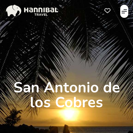
Åbe
Åben favorits
San Antonio de
los Cobres