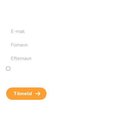
Tilmeld dig det ugentlige nyhedsbrev og bliv inspireret til
at bygge din næste rejse. Du får nyheder, tips og forslag til
rejser. Du kan altid afmelde dig igen.
Jeg giver samtykke til behandling af personoplysninger
for at kunne modtage nyheder og rejseinspiration.
Samtykket kan altid trækkes tilbage.