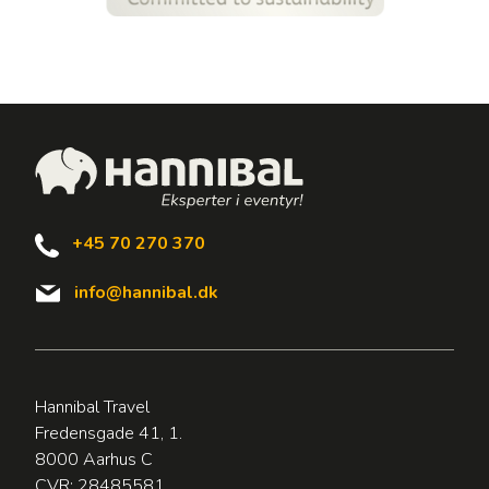
+45 70 270 370
info@hannibal.dk
Hannibal Travel
Fredensgade 41, 1.
8000 Aarhus C
CVR: 28485581