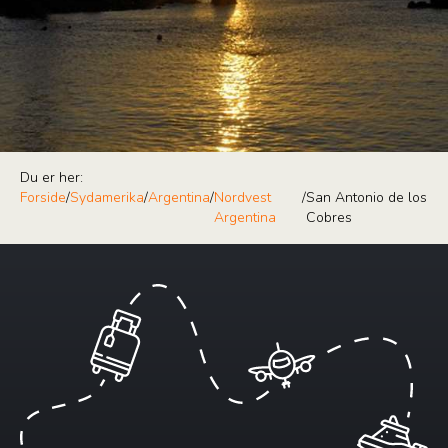
Du er her:
Forside
/
Sydamerika
/
Argentina
/
Nordvest
/
San Antonio de los
Argentina
Cobres