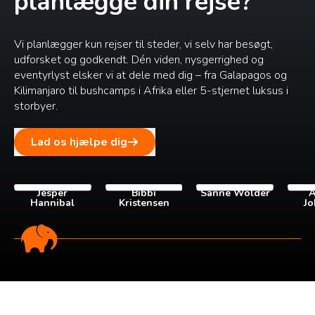
planlægge din rejse?
Vi planlægger kun rejser til steder, vi selv har besøgt,
udforsket og godkendt. Dén viden, nysgerrighed og
eventyrlyst elsker vi at dele med dig – fra Galapagos og
Kilimanjaro til bushcamps i Afrika eller 5-stjernet luksus i
storbyer.
Lad os hjælpe dig
Jesper
Bibbi
Sanne Wolder
A
Hannibal
Kristensen
Jo