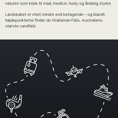
naturen som kilde til mad, medicin, husly og åndelig styrke.
Landskabet er intet mindre end betagende – og blandt
højdepunkterne finder du Wallaman Falls, Australiens
største vandfald.