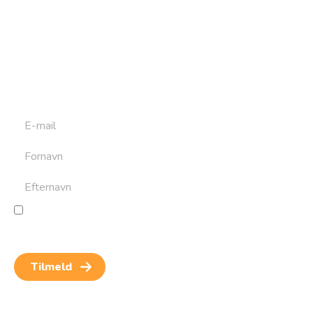
Tilmeld dig vores
nyhedsbrev
Tilmeld dig det ugentlige nyhedsbrev og bliv inspireret til
at bygge din næste rejse. Du får nyheder, tips og forslag til
rejser. Du kan altid afmelde dig igen.
Jeg giver samtykke til behandling af personoplysninger
for at kunne modtage nyheder og rejseinspiration.
Samtykket kan altid trækkes tilbage.