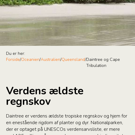
Du er her:
Forside
/
Oceanien
/
Australien
/
Queensland
/
Daintree og Cape
Tribulation
Verdens ældste
regnskov
Daintree er verdens ældste tropiske regnskov og hjem for
en enestående rigdom af planter og dyr. Nationalparken,
der er optaget på UNESCOs verdensarvsliste, er mere