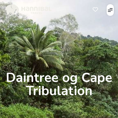
Åbe
Åben favorits
Daintree og Cape
Tribulation