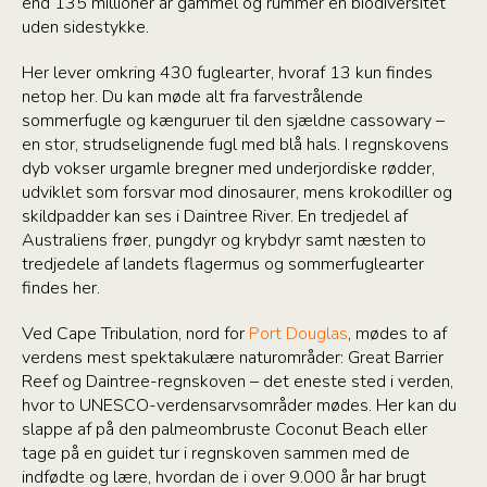
end 135 millioner år gammel og rummer en biodiversitet
uden sidestykke.
Her lever omkring 430 fuglearter, hvoraf 13 kun findes
netop her. Du kan møde alt fra farvestrålende
sommerfugle og kænguruer til den sjældne cassowary –
en stor, strudselignende fugl med blå hals. I regnskovens
dyb vokser urgamle bregner med underjordiske rødder,
udviklet som forsvar mod dinosaurer, mens krokodiller og
skildpadder kan ses i Daintree River. En tredjedel af
Australiens frøer, pungdyr og krybdyr samt næsten to
tredjedele af landets flagermus og sommerfuglearter
findes her.
Ved Cape Tribulation, nord for
Port Douglas
, mødes to af
verdens mest spektakulære naturområder: Great Barrier
Reef og Daintree-regnskoven – det eneste sted i verden,
hvor to UNESCO-verdensarvsområder mødes. Her kan du
slappe af på den palmeombruste Coconut Beach eller
tage på en guidet tur i regnskoven sammen med de
indfødte og lære, hvordan de i over 9.000 år har brugt