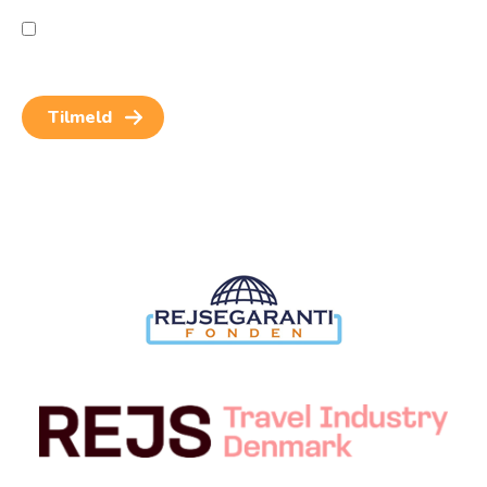
Jeg giver samtykke til behandling af personoplysninger
for at kunne modtage nyheder og rejseinspiration.
Samtykket kan altid trækkes tilbage.