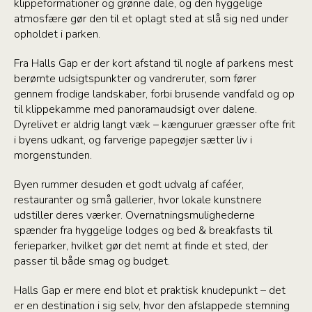
klippeformationer og grønne dale, og den hyggelige
atmosfære gør den til et oplagt sted at slå sig ned under
opholdet i parken.
Fra Halls Gap er der kort afstand til nogle af parkens mest
berømte udsigtspunkter og vandreruter, som fører
gennem frodige landskaber, forbi brusende vandfald og op
til klippekamme med panoramaudsigt over dalene.
Dyrelivet er aldrig langt væk – kænguruer græsser ofte frit
i byens udkant, og farverige papegøjer sætter liv i
morgenstunden.
Byen rummer desuden et godt udvalg af caféer,
restauranter og små gallerier, hvor lokale kunstnere
udstiller deres værker. Overnatningsmulighederne
spænder fra hyggelige lodges og bed & breakfasts til
ferieparker, hvilket gør det nemt at finde et sted, der
passer til både smag og budget.
Halls Gap er mere end blot et praktisk knudepunkt – det
er en destination i sig selv, hvor den afslappede stemning