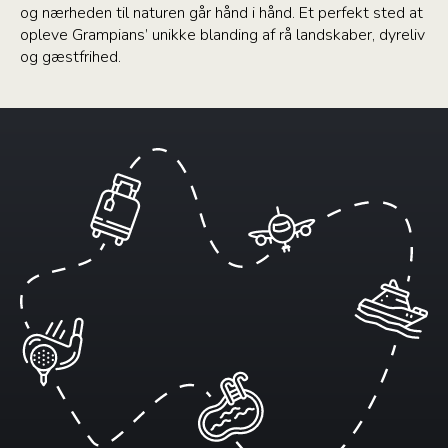
og nærheden til naturen går hånd i hånd. Et perfekt sted at
opleve Grampians’ unikke blanding af rå landskaber, dyreliv
og gæstfrihed.