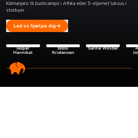
Kilimanjaro til bushcamps i Afrika eller 5-stjernet luksus i
storbyer.
Lad os hjælpe dig
Jesper
Bibbi
Sanne Wolder
A
Hannibal
Kristensen
Jo
Tilmeld dig vores
nyhedsbrev
Tilmeld dig det ugentlige nyhedsbrev og bliv inspireret til
at bygge din næste rejse. Du får nyheder, tips og forslag til