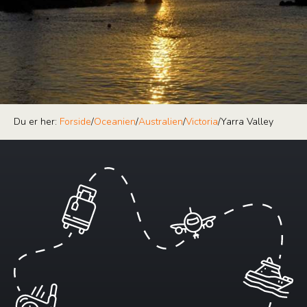
Du er her:
Forside
/
Oceanien
/
Australien
/
Victoria
/
Yarra Valley