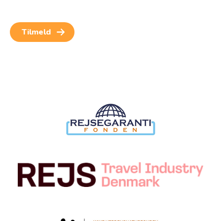
for at kunne modtage nyheder og rejseinspiration.
Samtykket kan altid trækkes tilbage.