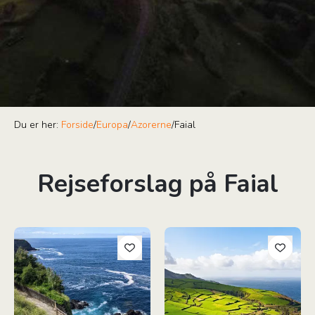
Du er her:
Forside
/
Europa
/
Azorerne
/
Faial
Rejseforslag på Faial
Oplev 3 øer på Azorerne
Oplev 4 øer på Azorerne