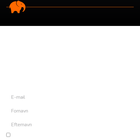
Tilmeld dig vores
nyhedsbrev
Tilmeld dig det ugentlige nyhedsbrev og bliv inspireret til
at bygge din næste rejse. Du får nyheder, tips og forslag til
rejser. Du kan altid afmelde dig igen.
Jeg giver samtykke til behandling af personoplysninger