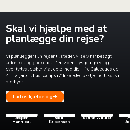
Skal vi hjælpe med at
planlægge din rejse?
Vi planlægger kun rejser til steder, vi selv har besøgt,
udforsket og godkendt. Dén viden, nysgerrighed og
eventyrlyst elsker vi at dele med dig – fra Galapagos og
Kilimanjaro til bushcamps i Afrika eller 5-stjernet luksus i
storbyer.
Lad os hjælpe dig
Jesper
Bibbi
Sanne Wolder
A
Hannibal
Kristensen
Jo