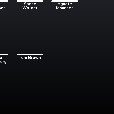
i
Sanne
Agnete
sen
Wolder
Johansen
pp
Tom Brown
erg