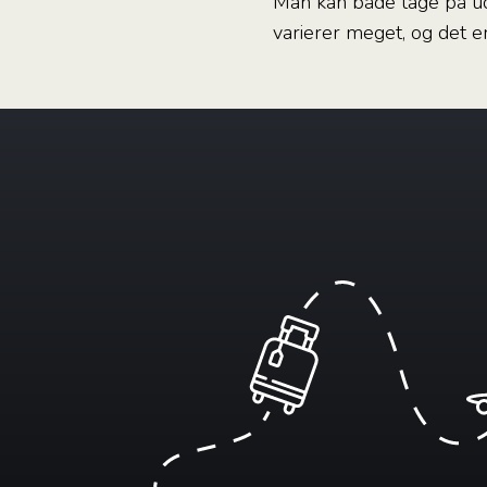
Man kan både tage på udf
varierer meget, og det e