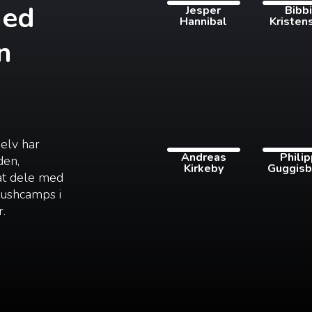
med
Jesper
Bibb
Hannibal
Kristen
n
selv har
Andreas
Phili
den,
Kirkeby
Guggisb
 at dele med
 bushcamps i
r.