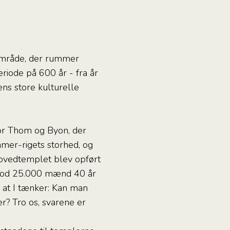
lområde, der rummer
iode på 600 år - fra år
ens store kulturelle
kor Thom og Byon, der
hmer-rigets storhed, og
ovedtemplet blev opført
 imod 25.000 mænd 40 år
 at I tænker: Kan man
r? Tro os, svarene er