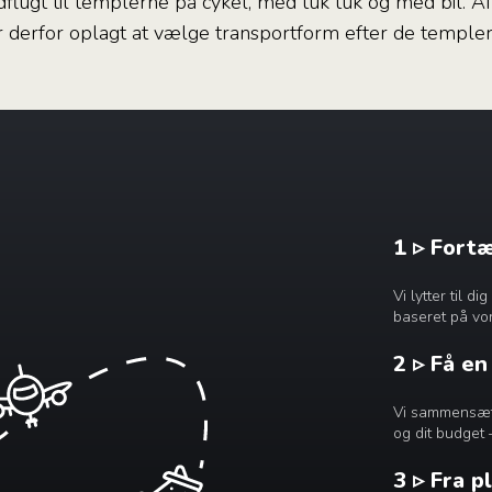
lugt til templerne på cykel, med tuk tuk og med bil. A
r derfor oplagt at vælge transportform efter de temple
1 ▹ Fort
Vi lytter til 
baseret på vor
2 ▹ Få e
Vi sammensætte
og dit budget 
3 ▹ Fra p