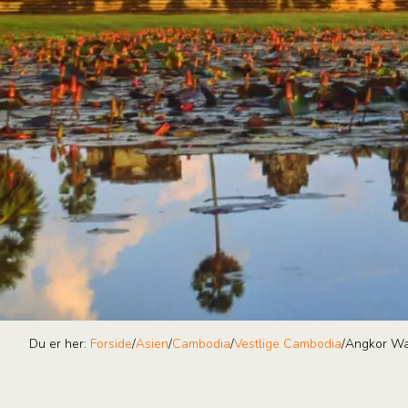
Du er her:
Forside
/
Asien
/
Cambodia
/
Vestlige Cambodia
/
Angkor Wa