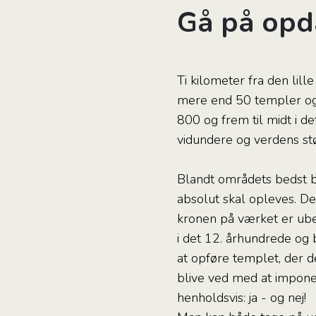
Gå på opd
Ti kilometer fra den li
mere end 50 templer og 
800 og frem til midt i d
vidundere og verdens stør
Blandt områdets bedst b
absolut skal opleves. De
kronen på værket er ub
i det 12. århundrede og
at opføre templet, der d
blive ved med at imponer
henholdsvis: ja - og nej!