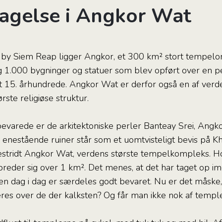
agelse i Angkor Wat
lle by Siem Reap ligger Angkor, et 300 km² stort tempe
1.000 bygninger og statuer som blev opført over en per
et 15. århundrede. Angkor Wat er derfor også en af verd
ste religiøse struktur.
evarede er de arkitektoniske perler Banteay Srei, Ang
 enestående ruiner står som et uomtvisteligt bevis på K
estridt Angkor Wat, verdens største tempelkompleks. H
 breder sig over 1 km². Det menes, at det har taget op
en dag i dag er særdeles godt bevaret. Nu er det måske,
es over de der kalksten? Og får man ikke nok af temple