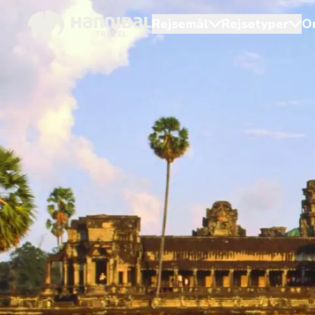
Rejsemål
Rejsetyper
O