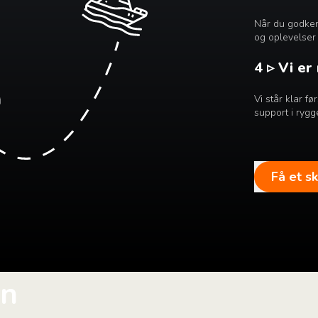
Når du godkend
og oplevelser 
4 ▹ Vi er
Vi står klar f
support i rygg
Få et s
in