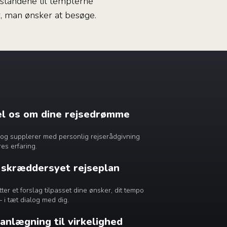
fstandene til templerne
r, man ønsker at besøge.
æl os om dine rejsedrømme
dig og supplerer med personlig rejserådgivning
es erfaring.
n skræddersyet rejseplan
r et forslag tilpasset dine ønsker, dit tempo
– i tæt dialog med dig.
lanlægning til virkelighed