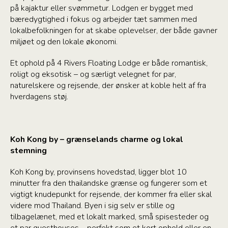
på kajaktur eller svømmetur. Lodgen er bygget med
bæredygtighed i fokus og arbejder tæt sammen med
lokalbefolkningen for at skabe oplevelser, der både gavner
miljøet og den lokale økonomi.
Et ophold på 4 Rivers Floating Lodge er både romantisk,
roligt og eksotisk – og særligt velegnet for par,
naturelskere og rejsende, der ønsker at koble helt af fra
hverdagens støj.
Koh Kong by – grænselands charme og lokal
stemning
Koh Kong by, provinsens hovedstad, ligger blot 10
minutter fra den thailandske grænse og fungerer som et
vigtigt knudepunkt for rejsende, der kommer fra eller skal
videre mod Thailand. Byen i sig selv er stille og
tilbagelænet, med et lokalt marked, små spisesteder og
et par guesthouses – perfekt som et kort ophold eller en