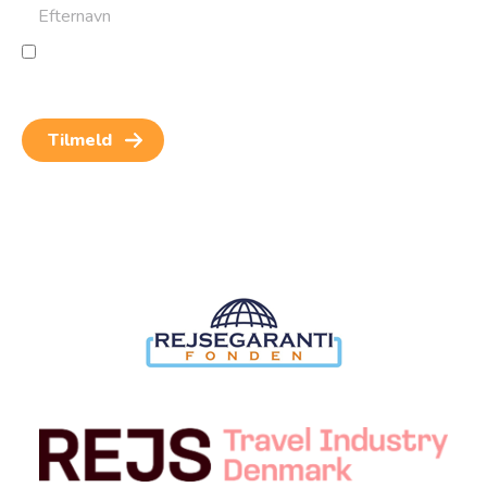
Jeg giver samtykke til behandling af personoplysninger
for at kunne modtage nyheder og rejseinspiration.
Samtykket kan altid trækkes tilbage.