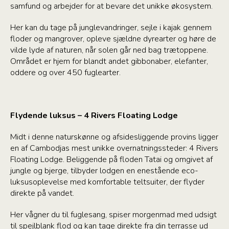
samfund og arbejder for at bevare det unikke økosystem.
Her kan du tage på junglevandringer, sejle i kajak gennem
floder og mangrover, opleve sjældne dyrearter og høre de
vilde lyde af naturen, når solen går ned bag trætoppene.
Området er hjem for blandt andet gibbonaber, elefanter,
oddere og over 450 fuglearter.
Flydende luksus – 4 Rivers Floating Lodge
Midt i denne naturskønne og afsidesliggende provins ligger
en af Cambodjas mest unikke overnatningssteder: 4 Rivers
Floating Lodge. Beliggende på floden Tatai og omgivet af
jungle og bjerge, tilbyder lodgen en enestående eco-
luksusoplevelse med komfortable teltsuiter, der flyder
direkte på vandet.
Her vågner du til fuglesang, spiser morgenmad med udsigt
til spejlblank flod og kan tage direkte fra din terrasse ud