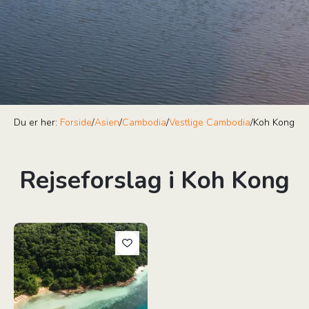
Du er her:
Forside
/
Asien
/
Cambodia
/
Vestlige Cambodia
/
Koh Kong
Rejseforslag i Koh Kong
Thailand & Cambodia - Det Kendte & Det Ukendte