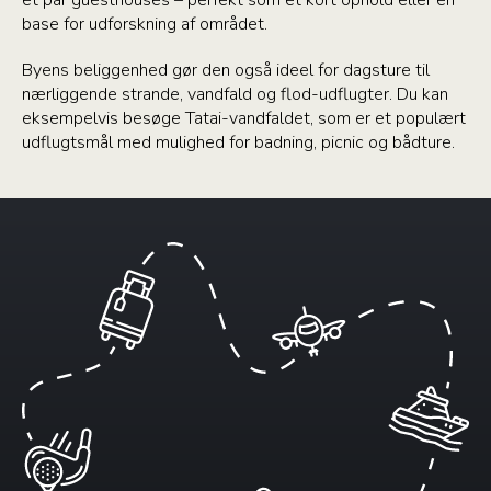
base for udforskning af området.
Byens beliggenhed gør den også ideel for dagsture til
nærliggende strande, vandfald og flod-udflugter. Du kan
eksempelvis besøge Tatai-vandfaldet, som er et populært
udflugtsmål med mulighed for badning, picnic og bådture.