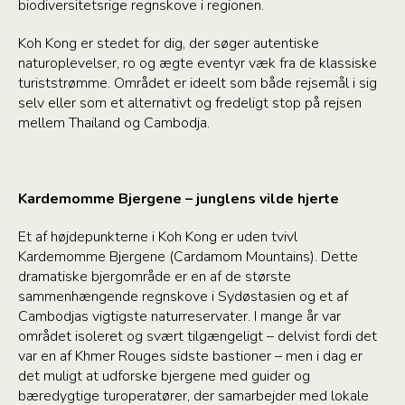
biodiversitetsrige regnskove i regionen.
Koh Kong er stedet for dig, der søger autentiske
naturoplevelser, ro og ægte eventyr væk fra de klassiske
turiststrømme. Området er ideelt som både rejsemål i sig
selv eller som et alternativt og fredeligt stop på rejsen
mellem Thailand og Cambodja.
Kardemomme Bjergene – junglens vilde hjerte
Et af højdepunkterne i Koh Kong er uden tvivl
Kardemomme Bjergene (Cardamom Mountains). Dette
dramatiske bjergområde er en af de største
sammenhængende regnskove i Sydøstasien og et af
Cambodjas vigtigste naturreservater. I mange år var
området isoleret og svært tilgængeligt – delvist fordi det
var en af Khmer Rouges sidste bastioner – men i dag er
det muligt at udforske bjergene med guider og
bæredygtige turoperatører, der samarbejder med lokale