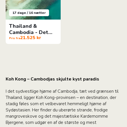
17 dage / 16 nætter
Thailand &
Cambodia - Det
21.525 kr
Kendte & Det
Pris fra
Ukendte
Koh Kong – Cambodjas skjulte kyst paradis
I det sydvestlige hjørne af Cambodja, tæt ved grænsen til
Thailand, ligger Koh Kong-provinsen – en destination, der
stadig føles som et velbevaret hemmeligt hjørne af
Sydøstasien. Her finder du uberørte strande, frodige
mangroveskove og det majestætiske Kardemomme
Bjergene, som udgør en af de største og mest