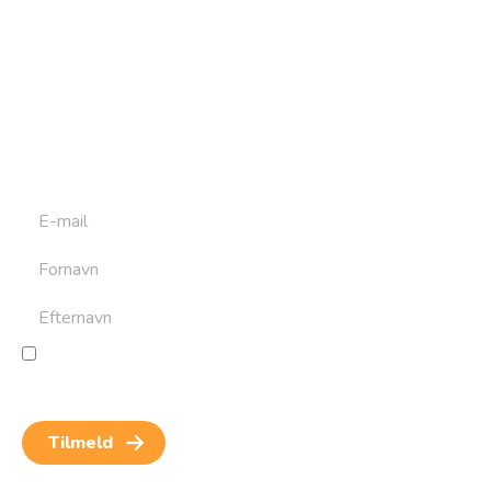
Tilmeld dig vores
nyhedsbrev
Tilmeld dig det ugentlige nyhedsbrev og bliv inspireret til
at bygge din næste rejse. Du får nyheder, tips og forslag til
rejser. Du kan altid afmelde dig igen.
Jeg giver samtykke til behandling af personoplysninger
for at kunne modtage nyheder og rejseinspiration.
Samtykket kan altid trækkes tilbage.