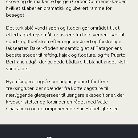
skove og de markante bjerge i Cordón Contreras-kæden,
hvilket skaber en dramatisk og uberørt ramme for
besøget.
Det turkisblå vand i søen og floden gør området til et
eftertragtet rejsemål for fiskere fra hele verden, især til
sport- og fluefiskeri efter regnbueørred og forskellige
laksearter. Baker-floden er samtidig et af Patagoniens
bedste steder til rafting, kajak og flodture, og fra Puerto
Bertrand udgår der guidede bådture til blandt andet Neff-
vandfaldet.
Byen fungerer også som udgangspunkt for flere
trekkingruter, der spænder fra korte dagsture til
nærliggende gletsjersøer til længere ekspeditioner, der
krydser isfelter og forbinder området med Valle
Chacabuco og den imponerende San Rafael-gletsjer.