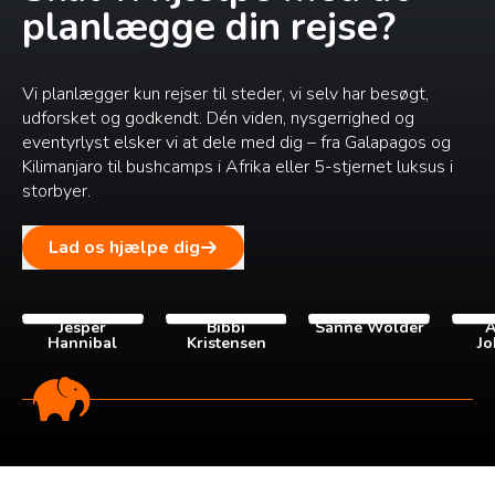
planlægge din rejse?
Vi planlægger kun rejser til steder, vi selv har besøgt,
udforsket og godkendt. Dén viden, nysgerrighed og
eventyrlyst elsker vi at dele med dig – fra Galapagos og
Kilimanjaro til bushcamps i Afrika eller 5-stjernet luksus i
storbyer.
Lad os hjælpe dig
Jesper
Bibbi
Sanne Wolder
A
Hannibal
Kristensen
Jo