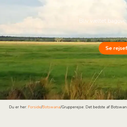
Bliv væltet bagover
Se rejse
Du er her:
Forside
/
Botswana
/
Grupperejse: Det bedste af Botswa