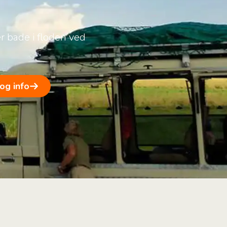
er bade i floden ved
 og info