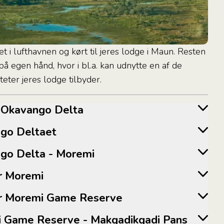
tet i lufthavnen og kørt til jeres lodge i Maun. Resten
på egen hånd, hvor i bl.a. kan udnytte en af de
teter jeres lodge tilbyder.
 - Okavango Delta
ango Deltaet
ango Delta - Moremi
ter Moremi
ter Moremi Game Reserve
emi Game Reserve - Makgadikgadi Pans