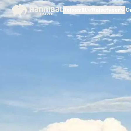
Rejsemål
Rejsetyper
O