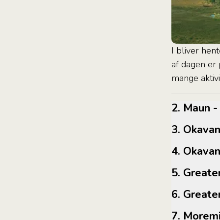
I bliver hen
af dagen er 
mange aktivi
2. Maun
3. Okav
4. Okav
5. Grea
6. Grea
7. Mor