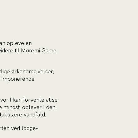
kan opleve en
 videre til Moremi Game
lige ørkenomgivelser,
re imponerende
or I kan forvente at se
 mindst, oplever I den
ktakulære vandfald.
rten ved lodge-