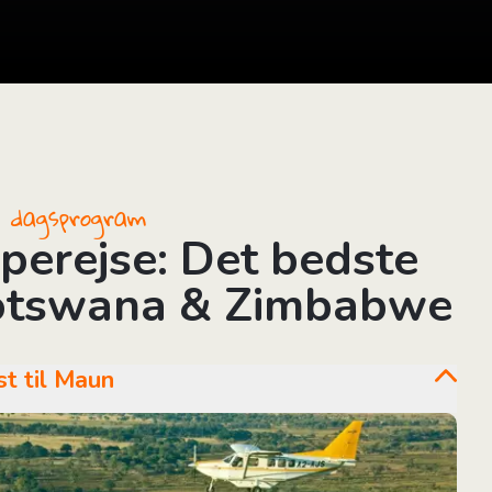
il dagsprogram
perejse: Det bedste
otswana & Zimbabwe
mst til Maun