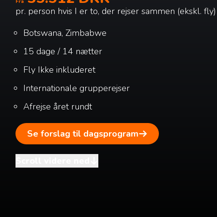
Fra
pr. person hvis I er to, der rejser sammen (ekskl. fly)
Botswana, Zimbabwe
15 dage / 14 nætter
Fly
Ikke inkluderet
Internationale grupperejser
Afrejse året rundt
Se forslag til dagsprogram
Scroll videre ned