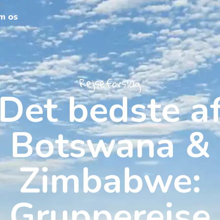
m os
Rejseforslag
Det bedste a
Botswana &
Zimbabwe:
Grupperejse