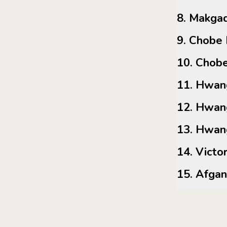
8. Makg
9. Chob
10. Ch
11. Hw
12. Hw
13. Hw
14. Vict
15. Afg