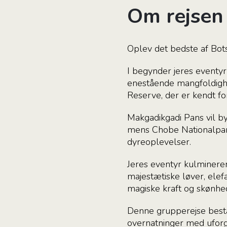
Om rejsen
Oplev det bedste af Bo
I begynder jeres eventy
enestående mangfoldighe
Reserve, der er kendt fo
Makgadikgadi Pans vil b
mens Chobe Nationalpark
dyreoplevelser.
Jeres eventyr kulminere
majestætiske løver, ele
magiske kraft og skønhed
Denne grupperejse bestå
overnatninger med uforg