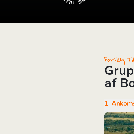
i
Forslag t
Grup
af B
1. Anko