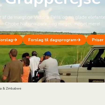
 af de mægtige Victoria Falls, og se glade elefant
Chobe Nationalpark – og meget, meget mere!
forslag
Forslag til dagsprogram
Priser
na & Zimbabwe