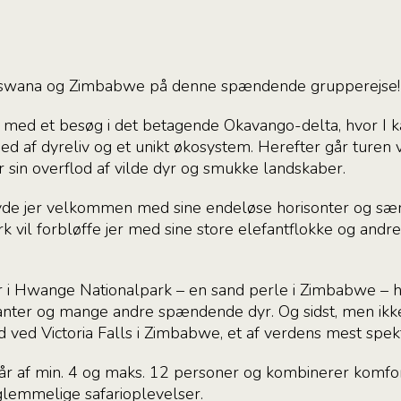
tswana og Zimbabwe på denne spændende grupperejse!
r med et besøg i det betagende Okavango-delta, hvor I 
d af dyreliv og et unikt økosystem. Herefter går turen
r sin overflod af vilde dyr og smukke landskaber.
yde jer velkommen med sine endeløse horisonter og sær
 vil forbløffe jer med sine store elefantflokke og and
r i Hwange Nationalpark – en sand perle i Zimbabwe – hv
fanter og mange andre spændende dyr. Og sidst, men ikke
 ved Victoria Falls i Zimbabwe, et af verdens mest spe
r af min. 4 og maks. 12 personer og kombinerer komfo
lemmelige safarioplevelser.