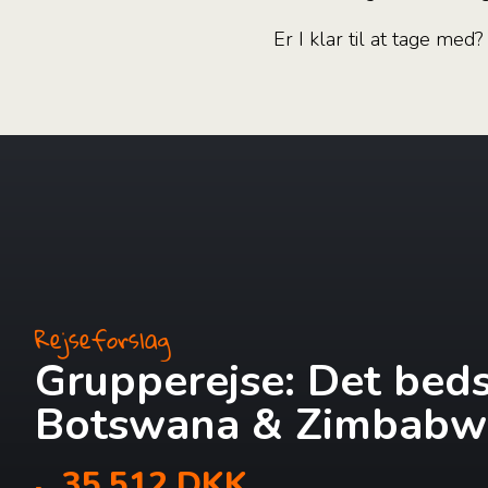
Er I klar til at tage med
Rejseforslag
Grupperejse: Det beds
Botswana & Zimbabw
35.512 DKK