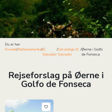
Du er her:
Forside
/
Mellemamerika
/
El
/
Det østlige El
/
Øerne i Golfo
Salvador
Salvador
de Fonseca
Rejseforslag på Øerne i
Golfo de Fonseca
Det Autentiske El Salvador