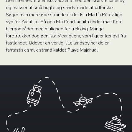
Den nærmeste ø er Isla Zacatillo med den største landsby
og masser af små bugte og sandstrande at udforske.
Søger man mere øde strande er der Isla Martín Pérez lige
syd for Zacatillo. På øen Isla Conchagüita finder man flere
bjergområder med mulighed for trekking. Mange
foretrækker dog øen Isla Meanguera, som ligger længst fra
fastlandet. Udover en venlig, lille landsby har de en
fantastisk smuk strand kaldet Playa Majahual.