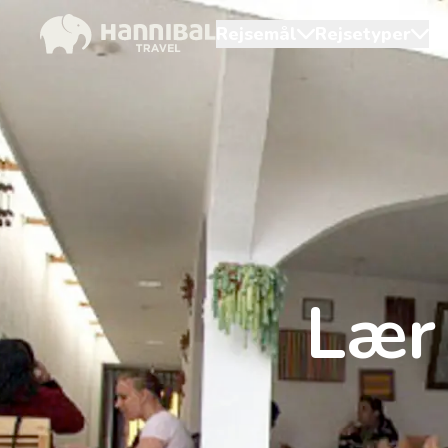
Rejsemål
Rejsetyper
O
Lær 