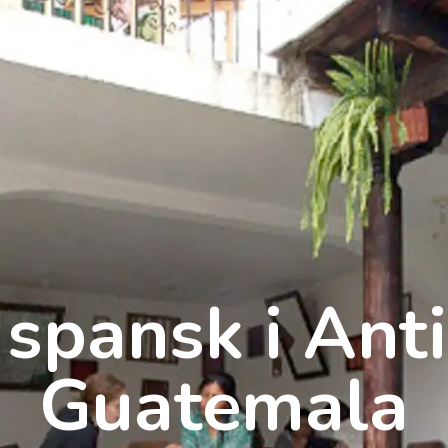
m os
spansk i Ant
Guatemala