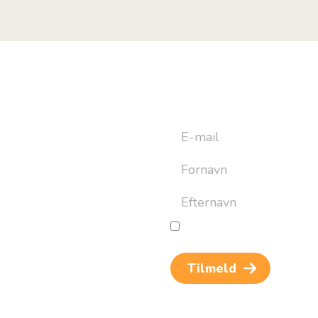
yhedsbrev
ret til at bygge din næste
an altid afmelde dig igen.
Jeg giver samtykke til beh
og rejseinspiration. Samtykket