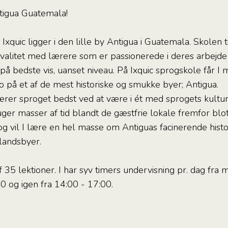
tigua Guatemala!
xquic ligger i den lille by Antigua i Guatemala. Skolen 
kvalitet med lærere som er passionerede i deres arbejd
på bedste vis, uanset niveau. På Ixquic sprogskole får I 
o på et af de mest historiske og smukke byer; Antigua.
ærer sproget bedst ved at være i ét med sprogets kultur
ruger masser af tid blandt de gæstfrie lokale fremfor blot 
 vil I lære en hel masse om Antiguas facinerende histor
landsbyer.
35 lektioner. I har syv timers undervisning pr. dag fra m
 og igen fra 14:00 - 17:00.