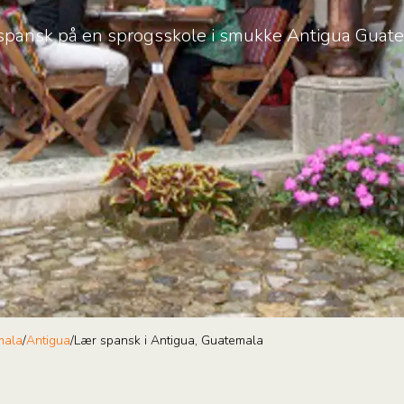
spansk på en sprogsskole i smukke Antigua Guate
mala
/
Antigua
/
Lær spansk i Antigua, Guatemala