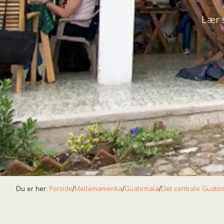
Lær 
Du er her:
Forside
/
Mellemamerika
/
Guatemala
/
Det centrale Guate