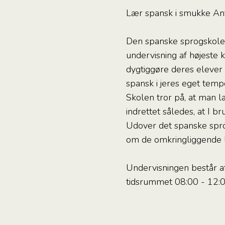
Lær spansk i smukke An
Den spanske sprogskole I
undervisning af højeste 
dygtiggøre deres elever 
spansk i jeres eget temp
Skolen tror på, at man l
indrettet således, at I b
Udover det spanske sprog
om de omkringliggende 
Undervisningen består af 
tidsrummet 08:00 - 12:00