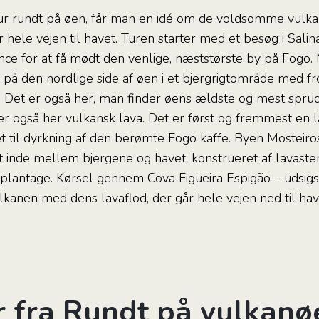
tur rundt på øen, får man en idé om de voldsomme vulka
 hele vejen til havet. Turen starter med et besøg i Salin
nce for at få mødt den venlige, næststørste by på Fogo.
 på den nordlige side af øen i et bjergrigtområde med f
. Det er også her, man finder øens ældste og mest sprud
er også her vulkansk lava. Det er først og fremmest 
t til dyrkning af den berømte Fogo kaffe. Byen Mosteiros 
t inde mellem bjergene og havet, konstrueret af lavasten
-plantage. Kørsel gennem Cova Figueira Espigão – udsigs
kanen med dens lavaflod, der går hele vejen ned til hav
r fra Rundt på vulkan