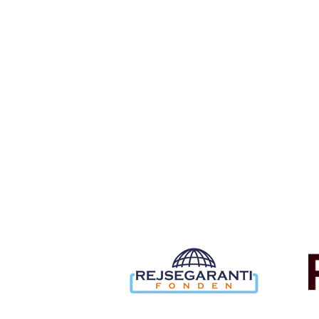
Tilmeld dig det ugentlige nyhedsbrev og bliv inspire
rejse. Du får nyheder, tips og forslag til rejser. Du k