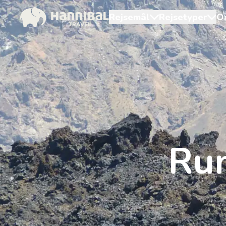
Rejsemål
Rejsetyper
O
Run