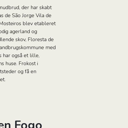
nudbrud, der har skabt
as de São Jorge Vila de
 Mosteiros blev etableret
rodig agerland og
lende skov, Floresta de
en landbrugskommune med
har også et lille,
s huse. Frokost i
tsteder og få en
et.
øen Fogo