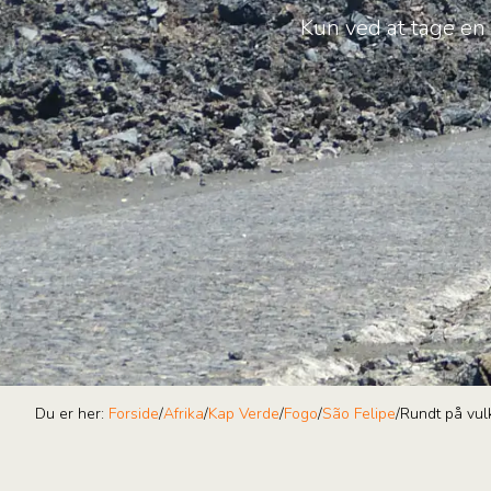
Kun ved at tage en
Du er her:
Forside
/
Afrika
/
Kap Verde
/
Fogo
/
São Felipe
/
Rundt på vu