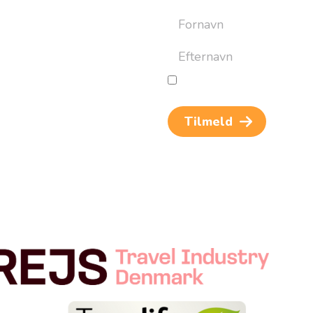
ret til at bygge din næste
an altid afmelde dig igen.
Jeg giver samtykke til beh
og rejseinspiration. Samtykket