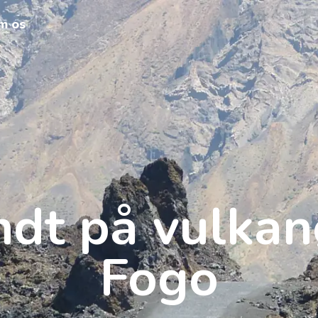
m os
dt på vulka
Fogo