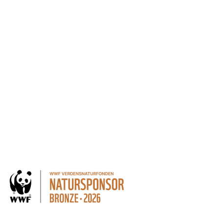
andling af personoplysninger for at kunne modtage nyheder
 kan altid trækkes tilbage.