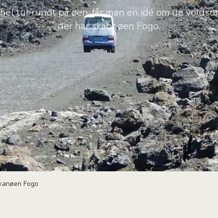
 hel tur rundt på øen, får man en idé om de vold
der har skabt øen Fogo.
lkanøen Fogo