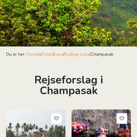
Du er her:
Forside
/
Asien
/
Laos
/
Sydlige Laos
/
Champasak
Rejseforslag i
Champasak
Aktive Laos
Laos' højdepunkter