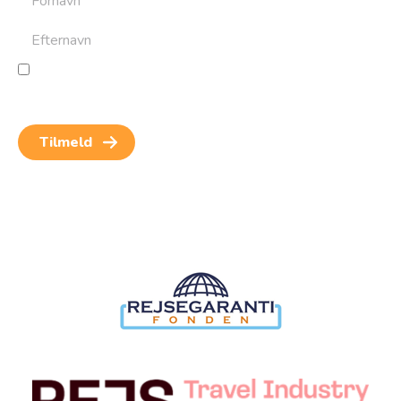
Jeg giver samtykke til behandling af personoplysninger
for at kunne modtage nyheder og rejseinspiration.
Samtykket kan altid trækkes tilbage.