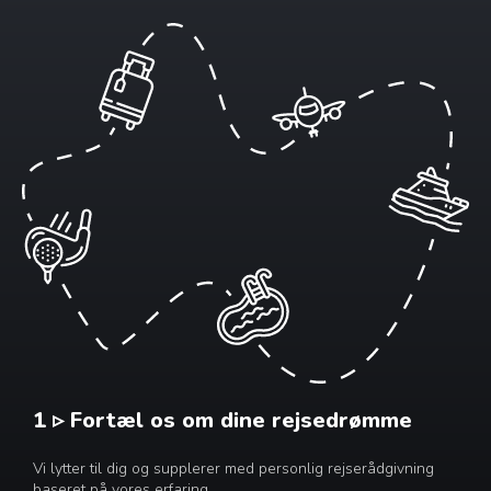
1 ▹ Fortæl os om dine rejsedrømme
Vi lytter til dig og supplerer med personlig rejserådgivning
baseret på vores erfaring.