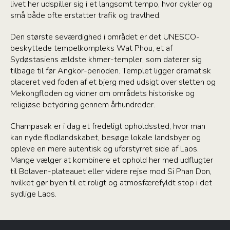
livet her udspiller sig i et langsomt tempo, hvor cykler og
små både ofte erstatter trafik og travlhed.
Den største seværdighed i området er det UNESCO-
beskyttede tempelkompleks Wat Phou, et af
Sydøstasiens ældste khmer-templer, som daterer sig
tilbage til før Angkor-perioden. Templet ligger dramatisk
placeret ved foden af et bjerg med udsigt over sletten og
Mekongfloden og vidner om områdets historiske og
religiøse betydning gennem århundreder.
Champasak er i dag et fredeligt opholdssted, hvor man
kan nyde flodlandskabet, besøge lokale landsbyer og
opleve en mere autentisk og uforstyrret side af Laos.
Mange vælger at kombinere et ophold her med udflugter
til Bolaven-plateauet eller videre rejse mod Si Phan Don,
hvilket gør byen til et roligt og atmosfærefyldt stop i det
sydlige Laos.