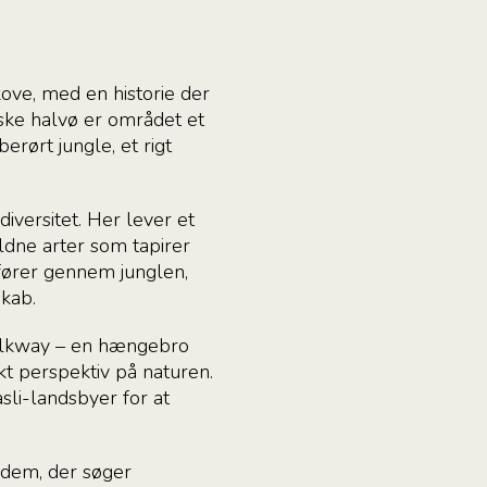
ve, med en historie der
iske halvø er området et
erørt jungle, et rigt
iversitet. Her lever et
ældne arter som tapirer
 fører gennem junglen,
kab.
alkway – en hængebro
t perspektiv på naturen.
sli-landsbyer for at
 dem, der søger