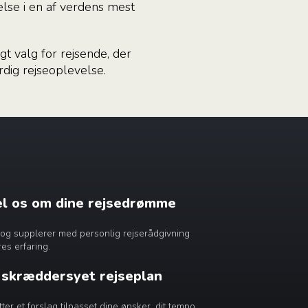
lse i en af verdens mest
t valg for rejsende, der
dig rejseoplevelse.
æl os om dine rejsedrømme
dig og supplerer med personlig rejserådgivning
es erfaring.
n skræddersyet rejseplan
r et forslag tilpasset dine ønsker, dit tempo