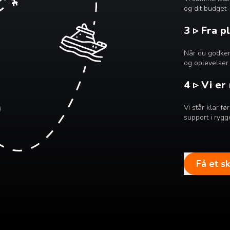
og dit budget 
3 ▹ Fra p
Når du godkend
og oplevelser 
4 ▹ Vi er
Vi står klar f
support i rygg
Få et s