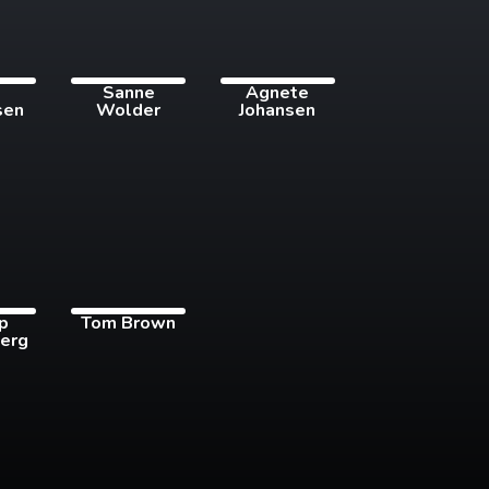
i
Sanne
Agnete
sen
Wolder
Johansen
pp
Tom Brown
erg