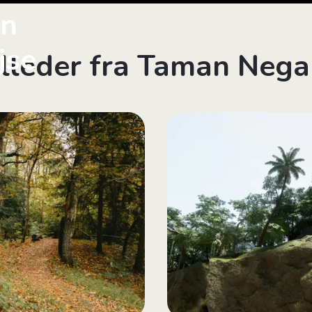
in
jse
illeder fra Taman Nega