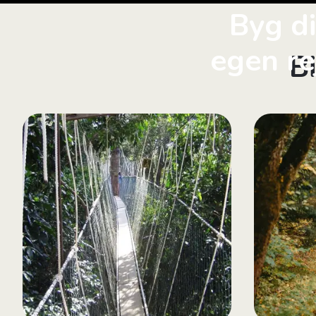
Byg d
egen re
B