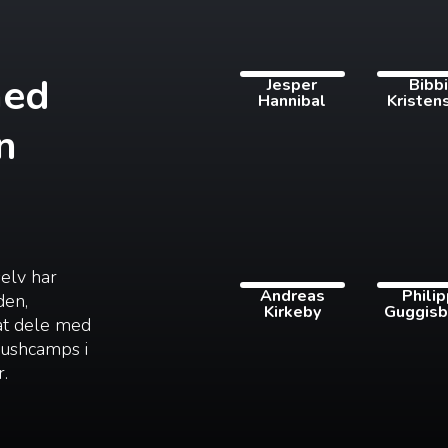
med
Jesper
Bibb
Hannibal
Kristen
n
selv har
Andreas
Phili
den,
Kirkeby
Guggisb
 at dele med
 bushcamps i
r.