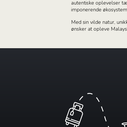
autentiske oplevelser tæ
imponerende økosystem
Med sin vilde natur, uni
ønsker at opleve Malays