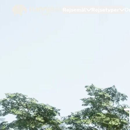
Rejsemål
Rejsetyper
O