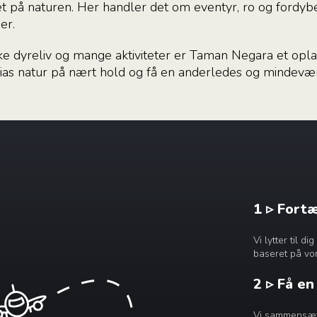
t på naturen. Her handler det om eventyr, ro og fordybe
er.
kke dyreliv og mange aktiviteter er Taman Negara et oplag
ias natur på nært hold og få en anderledes og mindevær
1 ▹ Fort
Vi lytter til 
baseret på vor
2 ▹ Få e
Vi sammensætte