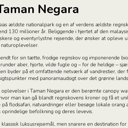
l Taman Negara
as ældste nationalpark og en af verdens ældste regnsko
nd 130 millioner år. Beliggende i hjertet af den malays
skere og eventyrlystne rejsende, der ønsker at opleve ub
 naturoplevelser.
endt for sin tætte, frodige regnskov og imponerende biod
runder aber, hjorte, vilde fugle og – for de heldige – sj
ken byder på et omfattende netværk af vandrestier, der
udsigtspunkter med panoramaudsigt over det grønne lands
 oplevelser i Taman Negara er den berømte canopy w
hvor man kan gå blandt regnskovens kroner og få et unik
å flodsafari, natvandringer eller besøge lokale orang a
prindelige befolkning og deres levevis.
klassisk luksusrejsemål, men snarere en destination for