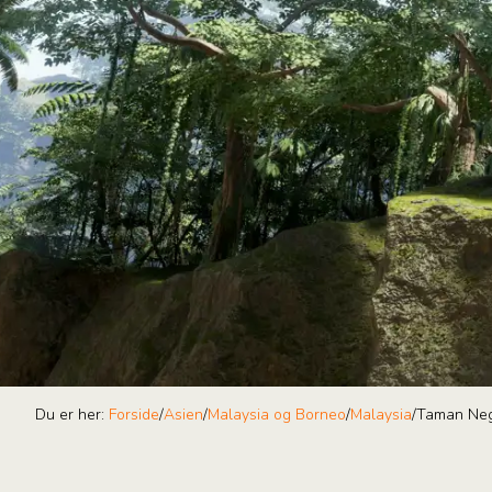
Du er her:
Forside
/
Asien
/
Malaysia og Borneo
/
Malaysia
/
Taman Ne