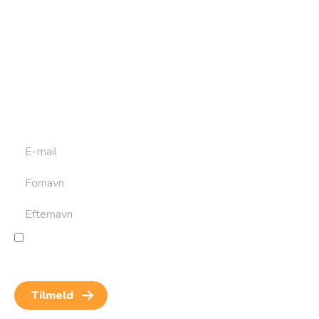
Tilmeld dig vores
nyhedsbrev
Tilmeld dig det ugentlige nyhedsbrev og bliv inspireret til
at bygge din næste rejse. Du får nyheder, tips og forslag til
rejser. Du kan altid afmelde dig igen.
Jeg giver samtykke til behandling af personoplysninger
for at kunne modtage nyheder og rejseinspiration.
Samtykket kan altid trækkes tilbage.