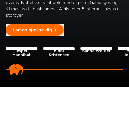
eventyrlyst elsker vi at dele med dig – fra Galapagos og
Kilimanjaro til bushcamps i Afrika eller 5-stjernet luksus i
storbyer.
Lad os hjælpe dig
Jesper
Bibbi
Sanne Wolder
A
Hannibal
Kristensen
Jo
Tilmeld dig vores
nyhedsbrev
Tilmeld dig det ugentlige nyhedsbrev og bliv inspireret til