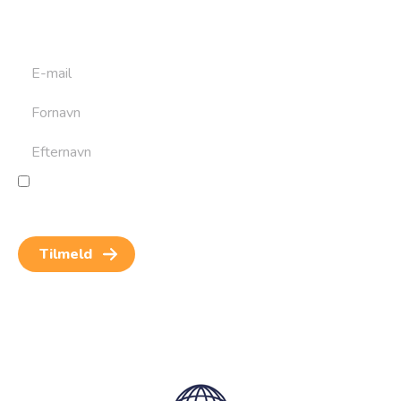
at bygge din næste rejse. Du får nyheder, tips og forslag til
rejser. Du kan altid afmelde dig igen.
Jeg giver samtykke til behandling af personoplysninger
for at kunne modtage nyheder og rejseinspiration.
Samtykket kan altid trækkes tilbage.