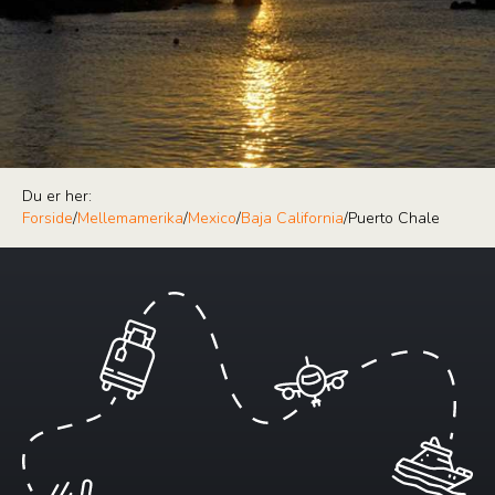
Du er her:
Forside
/
Mellemamerika
/
Mexico
/
Baja California
/
Puerto Chale