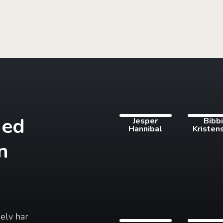
med
Jesper
Bibb
Hannibal
Kristen
n
selv har