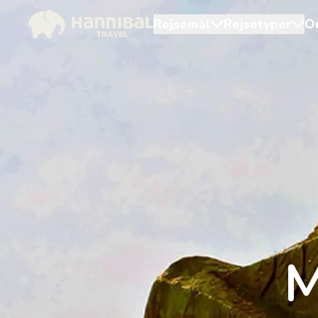
Rejsemål
Rejsetyper
O
M