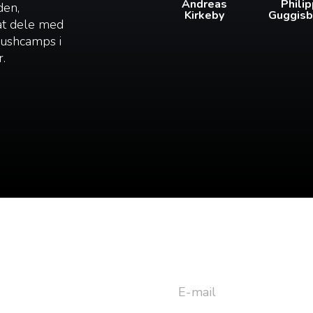
Andreas
Phili
den,
Kirkeby
Guggisb
 at dele med
 bushcamps i
r.
yhedsbrev