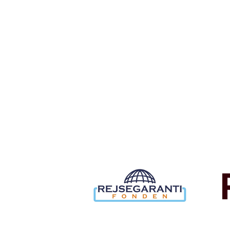
Tilmeld dig det ugentlige nyhedsbrev og bliv inspire
rejse. Du får nyheder, tips og forslag til rejser. Du k