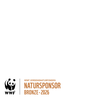
andling af personoplysninger for at kunne modtage nyheder
 kan altid trækkes tilbage.