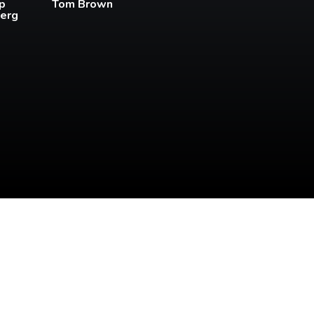
pp
Tom Brown
erg