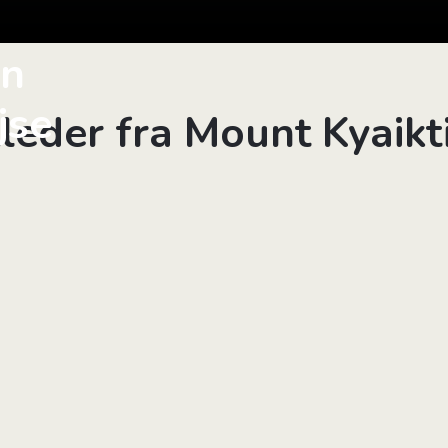
in
jse
lleder fra Mount Kyaikt