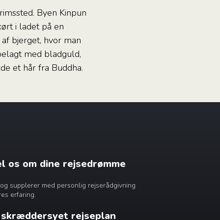
grimssted. Byen Kinpun
ørt i ladet på en
 af bjerget, hvor man
belagt med bladguld,
de et hår fra Buddha.
æl os om dine rejsedrømme
dig og supplerer med personlig rejserådgivning
es erfaring.
n skræddersyet rejseplan