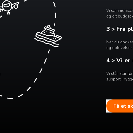
Vi sammensætte
og dit budget 
3 ▹ Fra p
Når du godkend
og oplevelser 
4 ▹ Vi er
Vi står klar f
support i rygg
Få et s