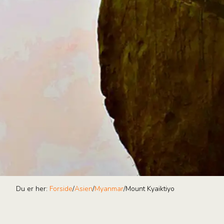
Du er her:
Forside
/
Asien
/
Myanmar
/
Mount Kyaiktiyo