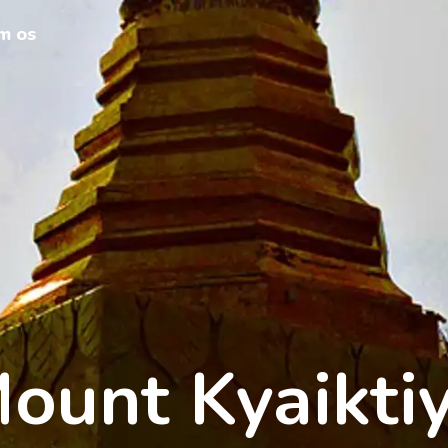
m os
ount Kyaikti