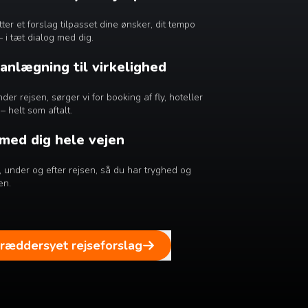
r et forslag tilpasset dine ønsker, dit tempo
– i tæt dialog med dig.
lanlægning til virkelighed
er rejsen, sørger vi for booking af fly, hoteller
– helt som aftalt.
 med dig hele vejen
ør, under og efter rejsen, så du har tryghed og
en.
kræddersyet rejseforslag