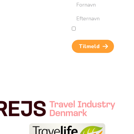
ret til at bygge din næste
an altid afmelde dig igen.
Jeg giver samtykke til beh
og rejseinspiration. Samtykket