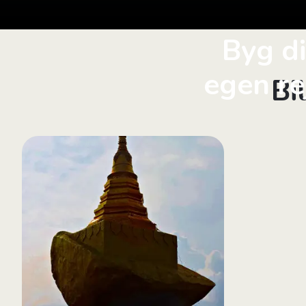
Byg d
egen re
Bi