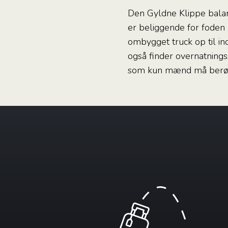
Den Gyldne Klippe balanc
er beliggende for foden a
ombygget truck op til in
også finder overnatning
som kun mænd må berøre, 