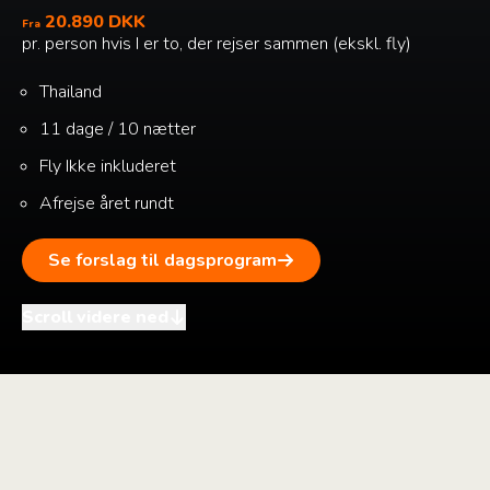
20.890 DKK
Fra
pr. person hvis I er to, der rejser sammen (ekskl. fly)
Thailand
11 dage / 10 nætter
Fly
Ikke inkluderet
Afrejse året rundt
Se forslag til dagsprogram
Scroll videre ned
i
+
–