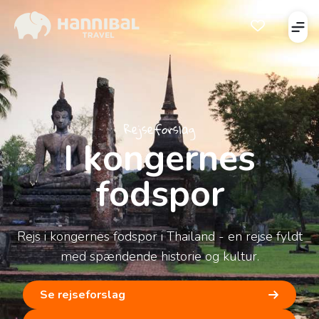
Åbe
Åben favorits
Rejseforslag
I kongernes
fodspor
Rejs i kongernes fodspor i Thailand - en rejse fyldt
med spændende historie og kultur.
Se rejseforslag