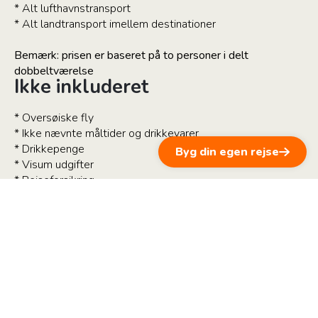
* Alt lufthavnstransport
* Alt landtransport imellem destinationer
Bemærk: prisen er baseret på to personer i delt
dobbeltværelse
Ikke inkluderet
* Oversøiske fly
* Ikke nævnte måltider og drikkevarer
* Drikkepenge
Byg din egen rejse
* Visum udgifter
* Rejseforsikring
Bemærk, at flybilletter IKKE er inkluderet i den nævnte pris.
I dag ændrer priserne på flybilletter sig næsten dagligt -
kampagner med priser helt i bund kommer og går, afgifter
stiger og sæsoner ændres. Mange rejsende har deres
egne præferencer, f.eks. indenfor en bestemt flyalliance
pga. bonuspoint. Andre vil "bare have det billigste" og atter
andre vil gerne flyve lidt mere komfortabelt. Der er mange