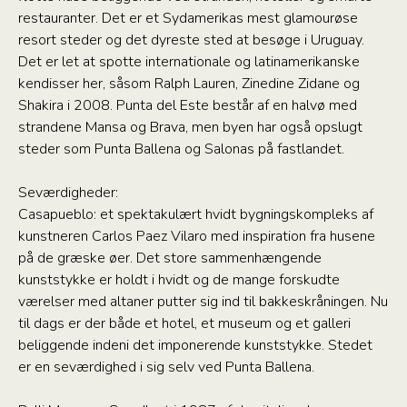
restauranter. Det er et Sydamerikas mest glamourøse
resort steder og det dyreste sted at besøge i Uruguay.
Det er let at spotte internationale og latinamerikanske
kendisser her, såsom Ralph Lauren, Zinedine Zidane og
Shakira i 2008. Punta del Este består af en halvø med
strandene Mansa og Brava, men byen har også opslugt
steder som Punta Ballena og Salonas på fastlandet.
Seværdigheder:
Casapueblo: et spektakulært hvidt bygningskompleks af
kunstneren Carlos Paez Vilaro med inspiration fra husene
på de græske øer. Det store sammenhængende
kunststykke er holdt i hvidt og de mange forskudte
værelser med altaner putter sig ind til bakkeskråningen. Nu
til dags er der både et hotel, et museum og et galleri
beliggende indeni det imponerende kunststykke. Stedet
er en seværdighed i sig selv ved Punta Ballena.