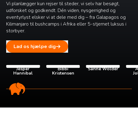
Vi planlægger kun rejser til steder, vi selv har besøgt,
udforsket og godkendt. Dén viden, nysgerrighed og
eventyrlyst elsker vi at dele med dig – fra Galapagos og
Kilimanjaro til bushcamps i Afrika eller 5-stjernet luksus i
storbyer.
Lad os hjælpe dig
Jesper
Bibbi
Sanne Wolder
A
Hannibal
Kristensen
Jo
Tilmeld dig vores
nyhedsbrev