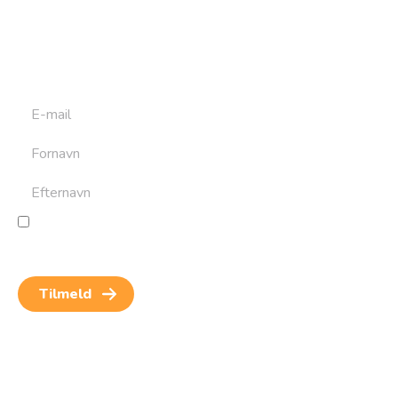
Tilmeld dig det ugentlige nyhedsbrev og bliv inspireret til
at bygge din næste rejse. Du får nyheder, tips og forslag til
rejser. Du kan altid afmelde dig igen.
Jeg giver samtykke til behandling af personoplysninger
for at kunne modtage nyheder og rejseinspiration.
Samtykket kan altid trækkes tilbage.