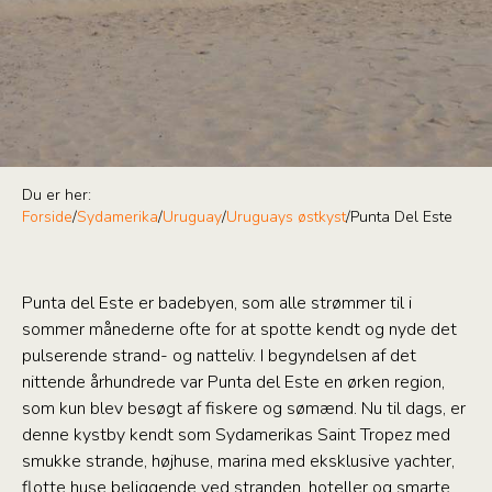
Du er her:
Forside
/
Sydamerika
/
Uruguay
/
Uruguays østkyst
/
Punta Del Este
Punta del Este er badebyen, som alle strømmer til i
sommer månederne ofte for at spotte kendt og nyde det
pulserende strand- og natteliv. I begyndelsen af det
nittende århundrede var Punta del Este en ørken region,
som kun blev besøgt af fiskere og sømænd. Nu til dags, er
denne kystby kendt som Sydamerikas Saint Tropez med
smukke strande, højhuse, marina med eksklusive yachter,
flotte huse beliggende ved stranden, hoteller og smarte