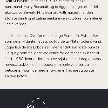
Ralli Museum: Grundlagt i 1987 af den italienske
bankmand, Harry Recanati, og beliggende i hjertet af det
eksklusive Beverly Hills kvarter. Ralli museet har den
største samling af Latinamerikanske skulpturer og malerier
i hele verden.
Isla los Lobos: Overfor den aflange Punta del Este halvø,
som deler Atlanterhavets og Rio de la Plata flodens vand,
ligger Isla de los Lobos øen. Øen er det sydligste punkt i
Uruguay, som tidligere var kendt for de mange skibsbrud
indtil 1960, hvor et fyrtårn blev rejst på øen. I dag er øens
hovedattraktion dens beboere, tre søløve arter samt
pelssælen, som dermed er Sydamerikas næststørste
søløve koloni...