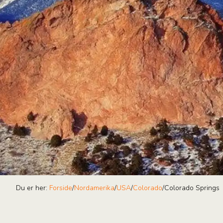
Du er her:
Forside
/
Nordamerika
/
USA
/
Colorado
/
Colorado Springs