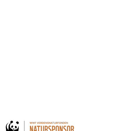
andling af personoplysninger for at kunne modtage nyheder
 kan altid trækkes tilbage.