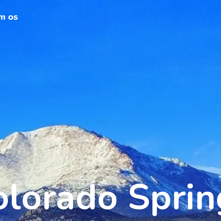
m os
olorado Sprin