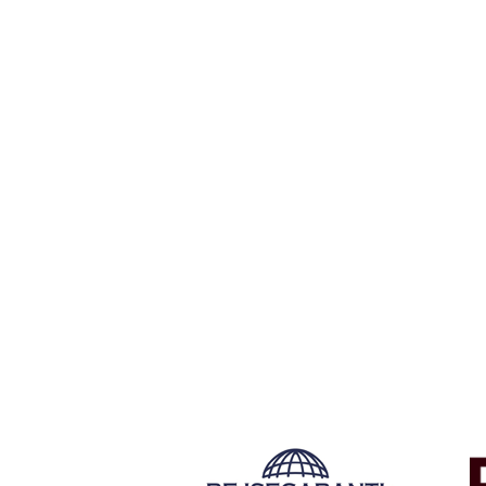
Tilmeld dig vores n
Tilmeld dig det ugentlige nyhedsbrev og bliv inspire
rejse. Du får nyheder, tips og forslag til rejser. Du k