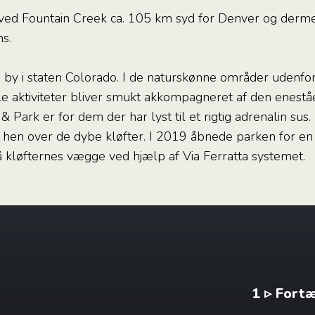
 ved Fountain Creek ca. 105 km syd for Denver og dermed
s.
 by i staten Colorado. I de naturskønne områder udenf
lle aktiviteter bliver smukt akkompagneret af den enestå
 Park er for dem der har lyst til et rigtig adrenalin sus
e hen over de dybe kløfter. I 2019 åbnede parken for en 
 kløfternes vægge ved hjælp af Via Ferratta systemet.
1 ▹ Fort