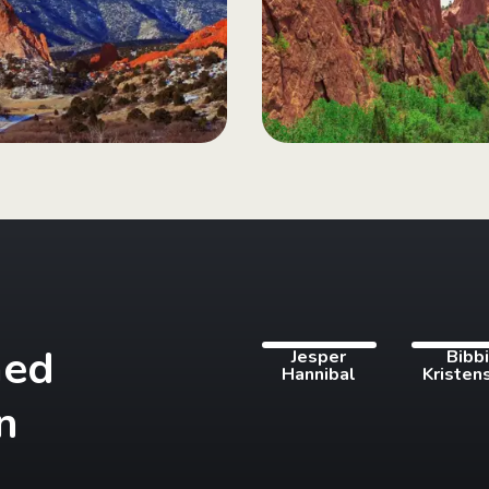
med
Jesper
Bibb
Hannibal
Kristen
n