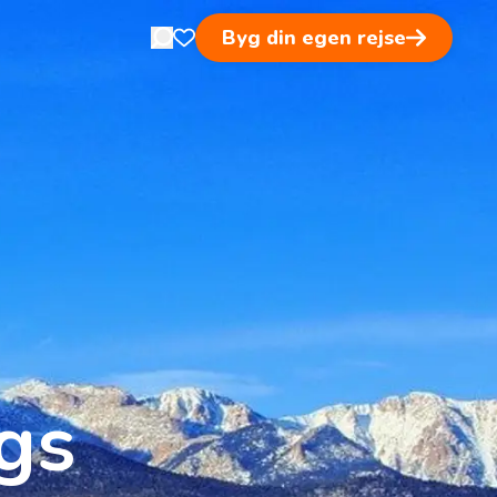
Byg din egen rejse
Open search in nav
Åben favoritsider
gs