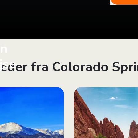
in
jse
leder fra Colorado Spr