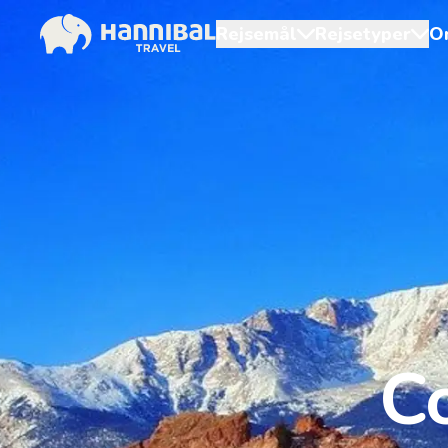
Rejsemål
Rejsetyper
O
C