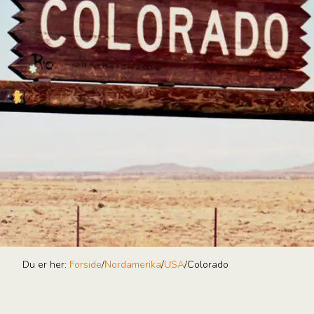
Du er her:
Forside
/
Nordamerika
/
USA
/
Colorado