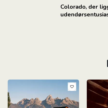
Colorado, der lig
udendørsentusias
USA's Rocky Mountain Roadtrip
USA's Vestli