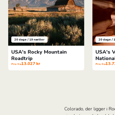
20 dage / 19 nætter
20 dage / 
USA's Rocky Mountain
USA's V
Roadtrip
Nationa
13.027 kr
13.7
Pris fra
Pris fra
Colorado, der ligger i R