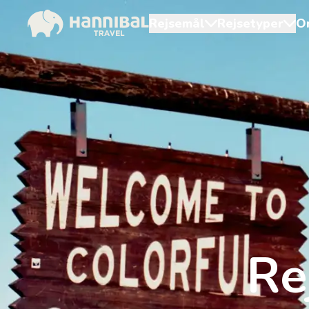
Rejsemål
Rejsetyper
O
Re