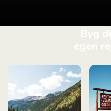
Byg d
egen re