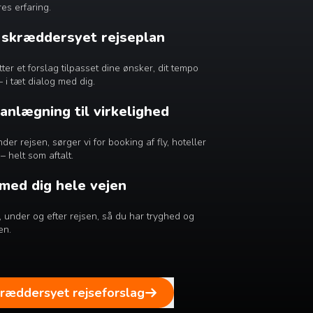
es erfaring.
n skræddersyet rejseplan
r et forslag tilpasset dine ønsker, dit tempo
– i tæt dialog med dig.
lanlægning til virkelighed
er rejsen, sørger vi for booking af fly, hoteller
– helt som aftalt.
 med dig hele vejen
ør, under og efter rejsen, så du har tryghed og
en.
kræddersyet rejseforslag