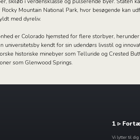
r, skiløb i verdensklasse og pulserende byer. Staten kan
r Rocky Mountain National Park, hvor besøgende kan udf
yldt med dyreliv.
ønhed er Colorado hjemsted for flere storbyer, herunder
 universitetsby kendt for sin udendørs livsstil og innovat
rske historiske minebyer som Telluride og Crested Butt
tioner som Glenwood Springs.
1 ▹ Fort
Vi lytter til 