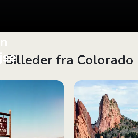
in
jse
Billeder fra Colorado