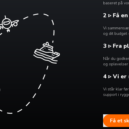
baseret på vor
2 ▹ Få e
Vi sammensætte
og dit budget 
3 ▹ Fra p
Når du godkend
og oplevelser 
4 ▹ Vi er
Vi står klar f
support i rygg
Få et s