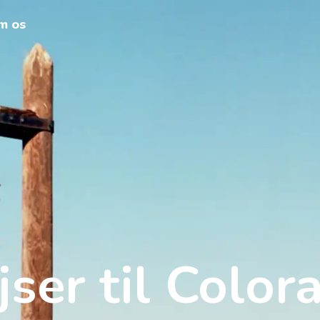
m os
jser til Color