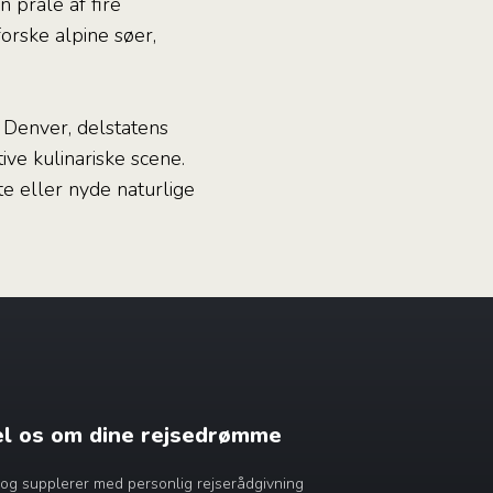
 prale af fire
orske alpine søer,
 Denver, delstatens
ive kulinariske scene.
e eller nyde naturlige
æl os om dine rejsedrømme
dig og supplerer med personlig rejserådgivning