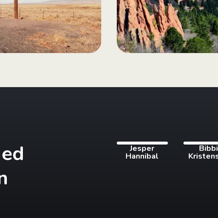
med
Jesper
Bibb
Hannibal
Kristen
n