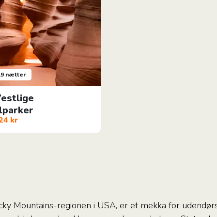
19 nætter
estlige
lparker
24 kr
ocky Mountains-regionen i USA, er et mekka for udendørs