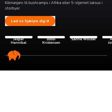
Kilimanjaro til bushcamps i Afrika eller 5-stjernet luksus i
storbyer.
Lad os hjælpe dig
Jesper
Bibbi
Sanne Wolder
A
Hannibal
Kristensen
Jo
Tilmeld dig vores
nyhedsbrev
Tilmeld dig det ugentlige nyhedsbrev og bliv inspireret til
at bygge din næste rejse. Du får nyheder, tips og forslag til