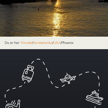
Du er her:
Forside
/
Nordamerika
/
USA
/
Phoenix