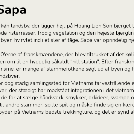
 Sapa
skøn landsby, der ligger højt på Hoang Lien Son bjerget 
 risterrasser, frodig vegetation og den højeste bjergtin
byen hvirvlet ind i et slør af tåge. Sapa var oprindelig h
0'erne af franskmændene, der blev tiltrukket af det kø
n om til en hyggelig såkaldt "hill station". Efter frans
risme, er mange af stammefolkene søgt ud af byen og ha
ndsbyer.
 dog stadig samlingssted for Vietnams farvestrålende et
er, der stædigt har modstået integrationen i det vietna
 de for at sælge håndværk, smykker, orkideer, svampe o
til andre stammer, spille spil og måske finde sig en kære
yder på Vietnams bedste trekkingture, og det er synd 