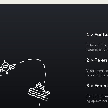
1 ▹ Fort
Vi lytter til 
baseret på vor
2 ▹ Få e
Vi sammensætte
og dit budget 
3 ▹ Fra p
Når du godkend
og oplevelser 