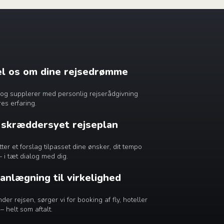
æl os om dine rejsedrømme
dig og supplerer med personlig rejserådgivning
es erfaring.
n skræddersyet rejseplan
r et forslag tilpasset dine ønsker, dit tempo
– i tæt dialog med dig.
lanlægning til virkelighed
er rejsen, sørger vi for booking af fly, hoteller
– helt som aftalt.