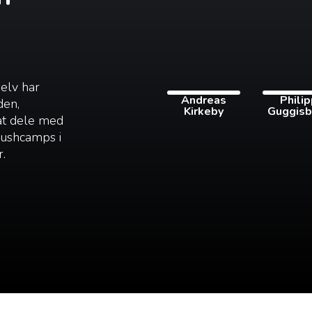
selv har
Andreas
Phili
den,
Kirkeby
Guggisb
 at dele med
 bushcamps i
r.