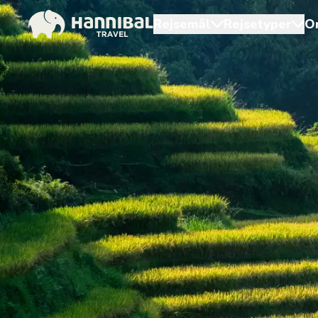
Rejsemål
Rejsetyper
O