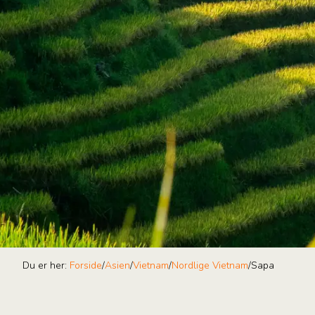
Du er her:
Forside
/
Asien
/
Vietnam
/
Nordlige Vietnam
/
Sapa