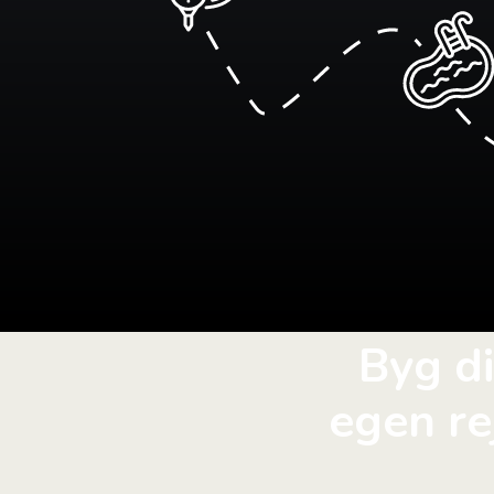
Byg d
egen re