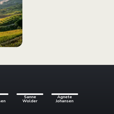
i
Sanne
Agnete
sen
Wolder
Johansen