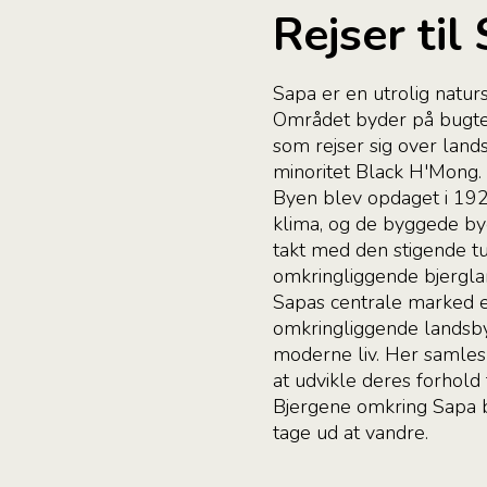
Rejser til
Sapa er en utrolig natur
Området byder på bugtede
som rejser sig over lands
minoritet Black H'Mong.
Byen blev opdaget i 192
klima, og de byggede bye
takt med den stigende tu
omkringliggende bjergla
Sapas centrale marked er
omkringliggende landsby
moderne liv. Her samles
at udvikle deres forhold 
Bjergene omkring Sapa b
tage ud at vandre.