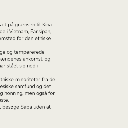
tæt på grænsen til Kina.
de i Vietnam, Fansipan,
jemsted for den etniske
lige og tempererede
kmændenes ankomst, og i
r slået sig ned i
niske minoriteter fra de
mesiske samfund og det
g honning, men også for
ste.
at besøge Sapa uden at