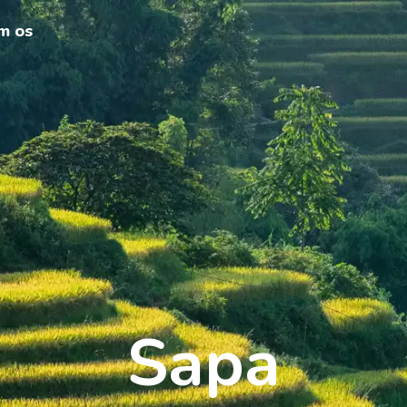
m os
Sapa