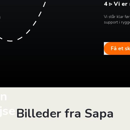
4 ▹ Vi er
Vi står klar f
support i rygg
Få et s
in
jse
Billeder fra Sapa