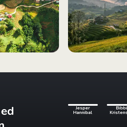
med
Jesper
Bibb
Hannibal
Kristen
n