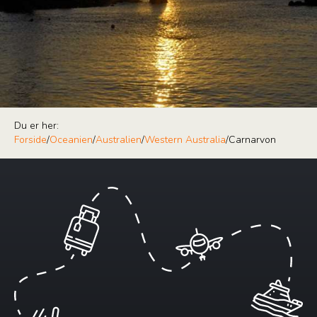
Du er her:
Forside
/
Oceanien
/
Australien
/
Western Australia
/
Carnarvon