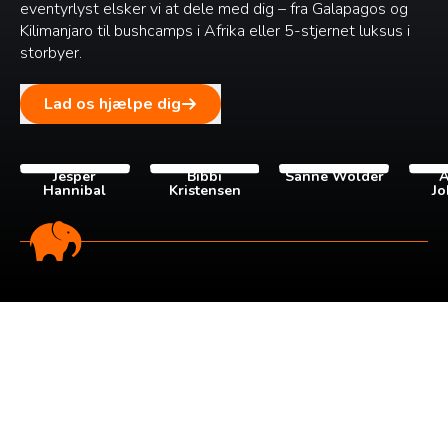
eventyrlyst elsker vi at dele med dig – fra Galapagos og
Kilimanjaro til bushcamps i Afrika eller 5-stjernet luksus i
storbyer.
Lad os hjælpe dig
Jesper
Bibbi
Sanne Wolder
A
Hannibal
Kristensen
Jo
Tilmeld dig vores
nyhedsbrev
Tilmeld dig det ugentlige nyhedsbrev og bliv inspireret til