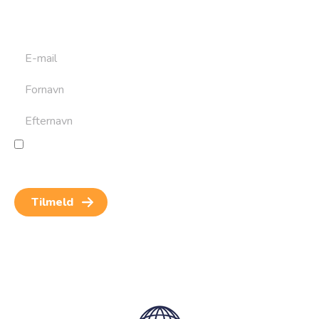
at bygge din næste rejse. Du får nyheder, tips og forslag til
rejser. Du kan altid afmelde dig igen.
Jeg giver samtykke til behandling af personoplysninger
for at kunne modtage nyheder og rejseinspiration.
Samtykket kan altid trækkes tilbage.