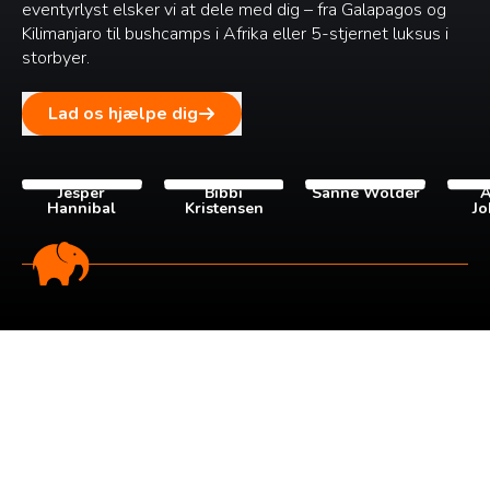
eventyrlyst elsker vi at dele med dig – fra Galapagos og
Kilimanjaro til bushcamps i Afrika eller 5-stjernet luksus i
storbyer.
Lad os hjælpe dig
Jesper
Bibbi
Sanne Wolder
A
Hannibal
Kristensen
Jo
Tilmeld dig vores
nyhedsbrev
Tilmeld dig det ugentlige nyhedsbrev og bliv inspireret til