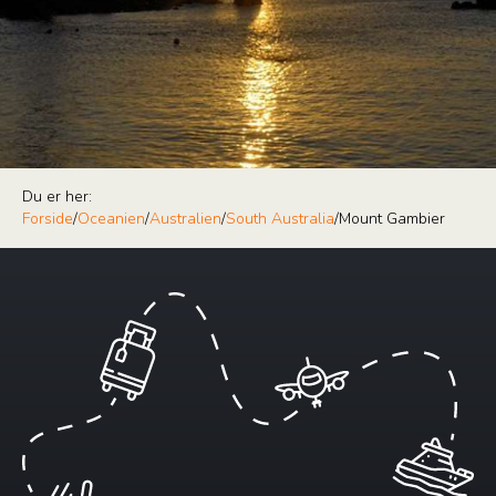
Du er her:
Forside
/
Oceanien
/
Australien
/
South Australia
/
Mount Gambier