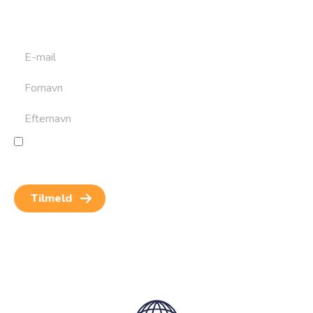
at bygge din næste rejse. Du får nyheder, tips og forslag til
rejser. Du kan altid afmelde dig igen.
Jeg giver samtykke til behandling af personoplysninger
for at kunne modtage nyheder og rejseinspiration.
Samtykket kan altid trækkes tilbage.