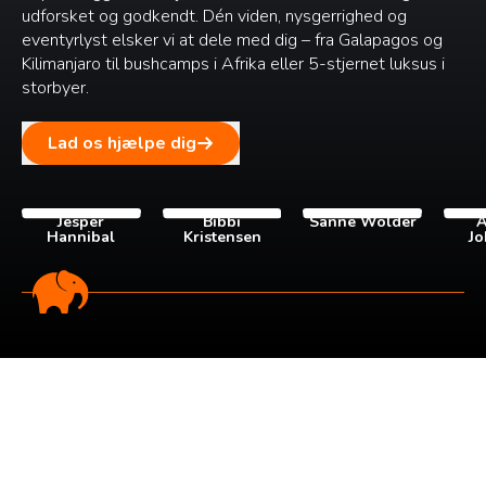
udforsket og godkendt. Dén viden, nysgerrighed og
eventyrlyst elsker vi at dele med dig – fra Galapagos og
Kilimanjaro til bushcamps i Afrika eller 5-stjernet luksus i
storbyer.
Lad os hjælpe dig
Jesper
Bibbi
Sanne Wolder
A
Hannibal
Kristensen
Jo
Tilmeld dig vores
nyhedsbrev