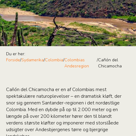
Du er her:
Forside
/
Sydamerika
/
Colombia
/
Colombias
/
Cañón del
Andesregion
Chicamocha
Cañón del Chicamocha er en af Colombias mest
spektakulære naturoplevelser – en dramatisk kløft, der
snor sig gennem Santander-regionen i det nordøstlige
Colombia. Med en dybde på op til 2.000 meter og en
længde på over 200 kilometer hører den til blandt
verdens største kløfter og imponerer med storslåede
udsigter over Andesbjergenes tørre og bjergrige