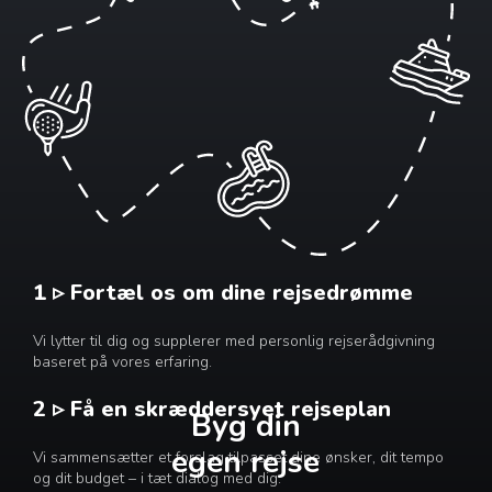
1 ▹ Fortæl os om dine rejsedrømme
Vi lytter til dig og supplerer med personlig rejserådgivning
baseret på vores erfaring.
2 ▹ Få en skræddersyet rejseplan
Byg din
egen rejse
Vi sammensætter et forslag tilpasset dine ønsker, dit tempo
og dit budget – i tæt dialog med dig.