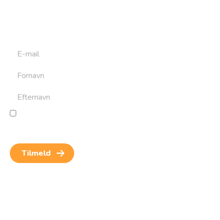
Tilmeld dig det ugentlige nyhedsbrev og bliv inspireret til
at bygge din næste rejse. Du får nyheder, tips og forslag til
rejser. Du kan altid afmelde dig igen.
Jeg giver samtykke til behandling af personoplysninger
for at kunne modtage nyheder og rejseinspiration.
Samtykket kan altid trækkes tilbage.