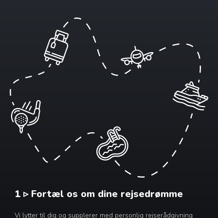
1 ▹ Fortæl os om dine rejsedrømme
Vi lytter til dig og supplerer med personlig rejserådgivning