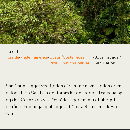
Du er her:
Forside
/
Mellemamerika
/
Costa
/
Costa Ricas
/
Boca Tapada /
Rica
nationalparker
San Carlos
San Carlos ligger ved floden af samme navn. Floden er en
biflod til Rio San Juan der forbinder den store Nicaragua sø
og den Caribiske kyst. Området ligger midt i et uberørt
område med adgang til noget af Costa Ricas smukkeste
natur.