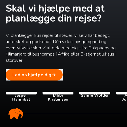
Skal vi hjælpe med at
planlægge din rejse?
Vi planlægger kun rejser til steder, vi selv har besøgt,
udforsket og godkendt. Dén viden, nysgerrighed og
eventyrlyst elsker vi at dele med dig – fra Galapagos og
Kilimanjaro til bushcamps i Afrika eller 5-stjernet luksus i
storbyer.
Lad os hjælpe dig
Jesper
Bibbi
Sanne Wolder
A
Hannibal
Kristensen
Jo