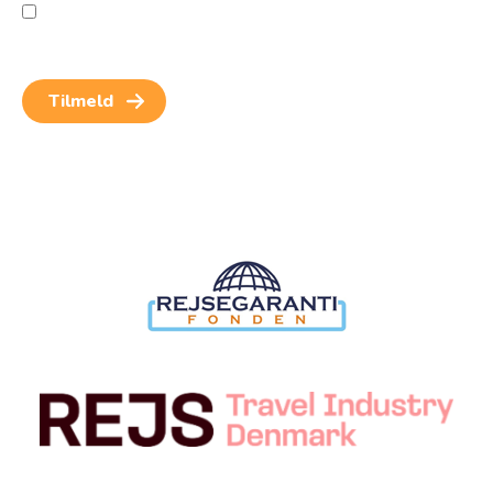
Jeg giver samtykke til behandling af personoplysninger
for at kunne modtage nyheder og rejseinspiration.
Samtykket kan altid trækkes tilbage.