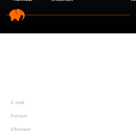
Tilmeld dig vores
nyhedsbrev
Tilmeld dig det ugentlige nyhedsbrev og bliv inspireret til
at bygge din næste rejse. Du får nyheder, tips og forslag til
rejser. Du kan altid afmelde dig igen.