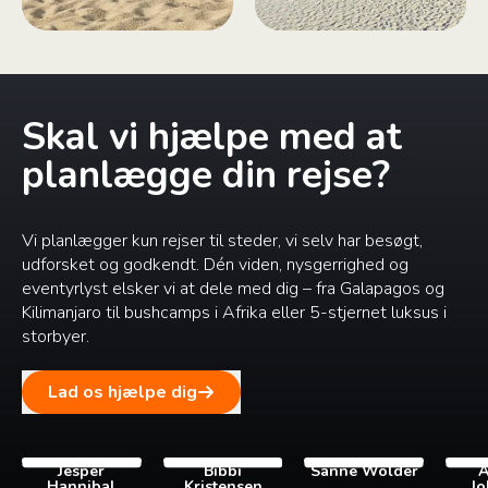
Skal vi hjælpe med at
planlægge din rejse?
Vi planlægger kun rejser til steder, vi selv har besøgt,
udforsket og godkendt. Dén viden, nysgerrighed og
eventyrlyst elsker vi at dele med dig – fra Galapagos og
Kilimanjaro til bushcamps i Afrika eller 5-stjernet luksus i
storbyer.
Lad os hjælpe dig
Jesper
Bibbi
Sanne Wolder
A
Hannibal
Kristensen
Jo