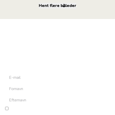
Hent flere billeder
Tilmeld dig vores
nyhedsbrev
Tilmeld dig det ugentlige nyhedsbrev og bliv inspireret til
at bygge din næste rejse. Du får nyheder, tips og forslag til
rejser. Du kan altid afmelde dig igen.
Jeg giver samtykke til behandling af personoplysninger
for at kunne modtage nyheder og rejseinspiration.