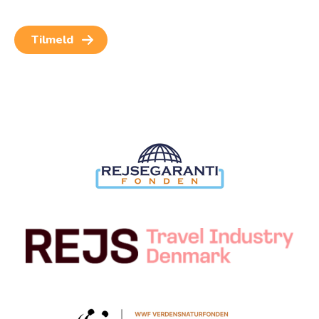
Samtykket kan altid trækkes tilbage.