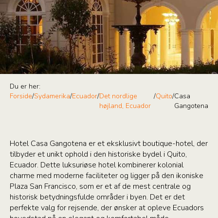
Du er her:
Forside
/
Sydamerika
/
Ecuador
/
Det nordlige
/
Quito
/
Casa
højland, Ecuador
Gangotena
Hotel Casa Gangotena er et eksklusivt boutique-hotel, der
tilbyder et unikt ophold i den historiske bydel i Quito,
Ecuador. Dette luksuriøse hotel kombinerer kolonial
charme med moderne faciliteter og ligger på den ikoniske
Plaza San Francisco, som er et af de mest centrale og
historisk betydningsfulde områder i byen. Det er det
perfekte valg for rejsende, der ønsker at opleve Ecuadors