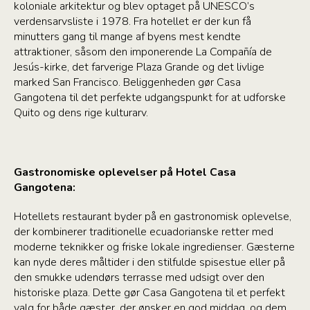
koloniale arkitektur og blev optaget på UNESCO’s
verdensarvsliste i 1978. Fra hotellet er der kun få
minutters gang til mange af byens mest kendte
attraktioner, såsom den imponerende La Compañía de
Jesús-kirke, det farverige Plaza Grande og det livlige
marked San Francisco. Beliggenheden gør Casa
Gangotena til det perfekte udgangspunkt for at udforske
Quito og dens rige kulturarv.
Gastronomiske oplevelser på Hotel Casa
Gangotena:
Hotellets restaurant byder på en gastronomisk oplevelse,
der kombinerer traditionelle ecuadorianske retter med
moderne teknikker og friske lokale ingredienser. Gæsterne
kan nyde deres måltider i den stilfulde spisestue eller på
den smukke udendørs terrasse med udsigt over den
historiske plaza. Dette gør Casa Gangotena til et perfekt
valg for både gæster, der ønsker en god middag, og dem,