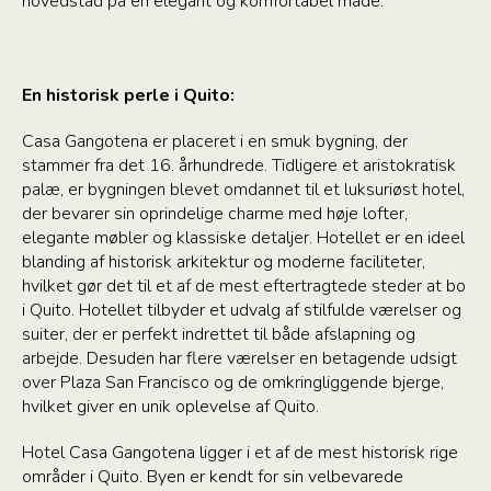
hovedstad på en elegant og komfortabel måde.
En historisk perle i Quito:
Casa Gangotena er placeret i en smuk bygning, der
stammer fra det 16. århundrede. Tidligere et aristokratisk
palæ, er bygningen blevet omdannet til et luksuriøst hotel,
der bevarer sin oprindelige charme med høje lofter,
elegante møbler og klassiske detaljer. Hotellet er en ideel
blanding af historisk arkitektur og moderne faciliteter,
hvilket gør det til et af de mest eftertragtede steder at bo
i Quito. Hotellet tilbyder et udvalg af stilfulde værelser og
suiter, der er perfekt indrettet til både afslapning og
arbejde. Desuden har flere værelser en betagende udsigt
over Plaza San Francisco og de omkringliggende bjerge,
hvilket giver en unik oplevelse af Quito.
Hotel Casa Gangotena ligger i et af de mest historisk rige
områder i Quito. Byen er kendt for sin velbevarede