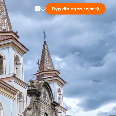
Byg din egen rejse
Open search in nav
Åben favoritsider