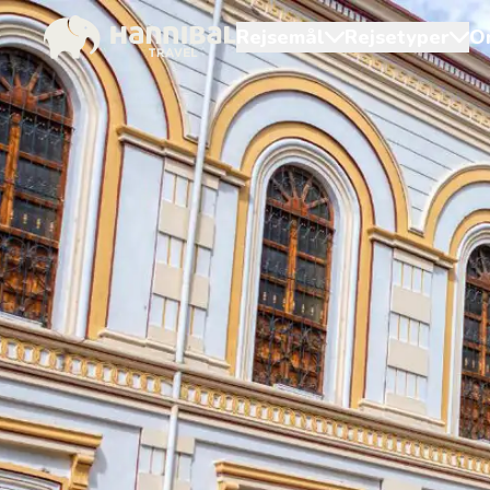
Rejsemål
Rejsetyper
O