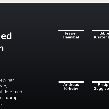
med
Jesper
Bibb
Hannibal
Kristen
n
selv har
Andreas
Phili
den,
Kirkeby
Guggisb
 at dele med
 bushcamps i
r.