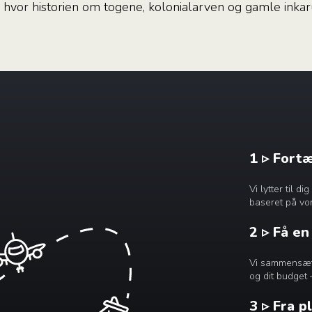
, hvor historien om togene, kolonialarven og gamle inkaru
1 ▹ Fort
Vi lytter til 
baseret på vor
2 ▹ Få e
Vi sammensætte
og dit budget 
3 ▹ Fra p