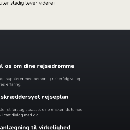
ter stadig lever videre i
æl os om dine rejsedrømme
dig og supplerer med personlig rejserådgivning
es erfaring.
n skræddersyet rejseplan
r et forslag tilpasset dine ønsker, dit tempo
– i tæt dialog med dig.
lanlægning til virkelighed