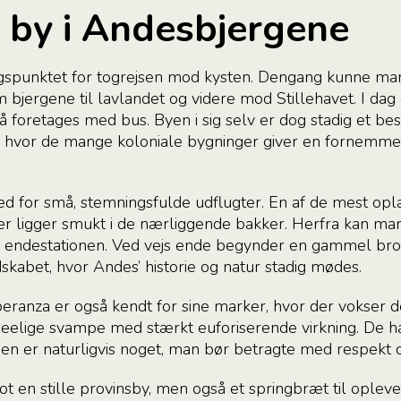
 by i Andesbjergene
angspunktet for togrejsen mod kysten. Dengang kunne man
 bjergene til lavlandet og videre mod Stillehavet. I da
å foretages med bus. Byen i sig selv er dog stadig et b
, hvor de mange koloniale bygninger giver en fornemmel
ed for små, stemningsfulde udflugter. En af de mest opla
er ligger smukt i de nærliggende bakker. Herfra kan ma
il endestationen. Ved vejs ende begynder en gammel brola
dskabet, hvor Andes’ historie og natur stadig mødes.
ranza er også kendt for sine marker, hvor der vokser d
elige svampe med stærkt euforiserende virkning. De h
men er naturligvis noget, man bør betragte med respekt o
ot en stille provinsby, men også et springbræt til oplev