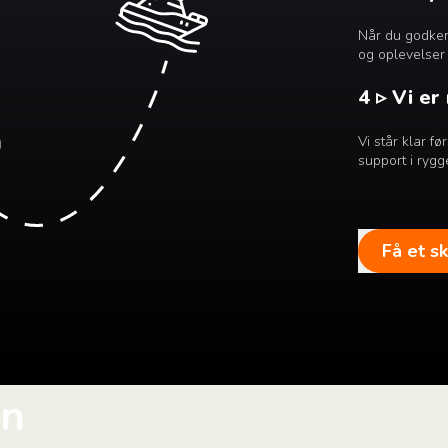
Når du godkend
og oplevelser 
4 ▹ Vi er
Vi står klar f
support i rygg
Få et s
in