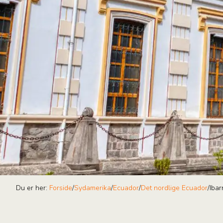
Du er her:
Forside
/
Sydamerika
/
Ecuador
/
Det nordlige Ecuador
/
Ibar