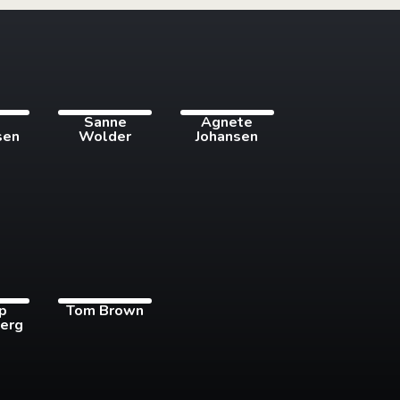
i
Sanne
Agnete
sen
Wolder
Johansen
pp
Tom Brown
erg