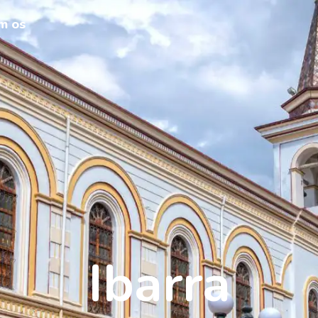
m os
Ibarra