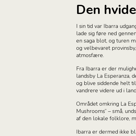
Den hvide
I sin tid var Ibarra udg
lade sig føre ned gennem
en saga blot, og turen m
og velbevaret provinsby
atmosfære.
Fra Ibarra er der muligh
landsby La Esperanza, d
og blive siddende helt t
vandrere videre ud i lan
Området omkring La Espe
Mushrooms” – små, undse
af den lokale folklore, 
Ibarra er dermed ikke bl