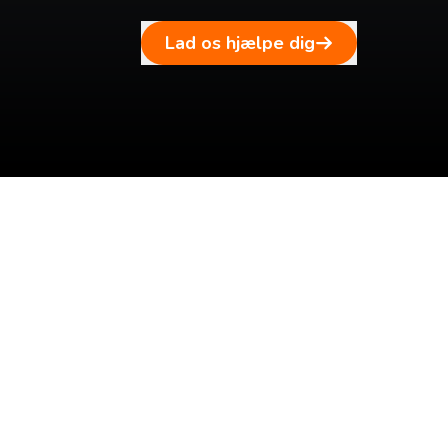
Lad os hjælpe dig
Tilmeld dig vores n
Tilmeld dig det ugentlige nyhedsbrev og bliv inspire
rejse. Du får nyheder, tips og forslag til rejser. Du k