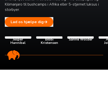
Kilimanjaro til bushcamps i Afrika eller 5-stjernet luksus i
storbyer.
Lad os hjælpe dig
Jesper
Bibbi
Sanne Wolder
A
Hannibal
Kristensen
Jo
Tilmeld dig vores
nyhedsbrev
Tilmeld dig det ugentlige nyhedsbrev og bliv inspireret til
at bygge din næste rejse. Du får nyheder, tips og forslag til