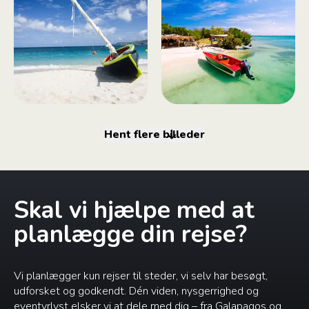
Hent flere billeder
Skal vi hjælpe med at
planlægge din rejse?
Vi planlægger kun rejser til steder, vi selv har besøgt,
udforsket og godkendt. Dén viden, nysgerrighed og
eventyrlyst elsker vi at dele med dig – fra Galapagos og