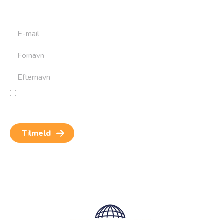
rejser. Du kan altid afmelde dig igen.
Jeg giver samtykke til behandling af personoplysninger
for at kunne modtage nyheder og rejseinspiration.
Samtykket kan altid trækkes tilbage.