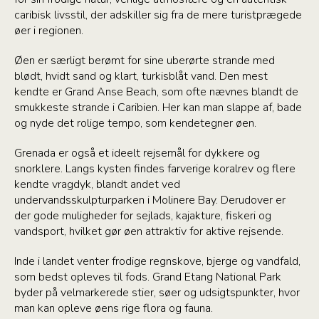
caribisk livsstil, der adskiller sig fra de mere turistprægede
øer i regionen.
Øen er særligt berømt for sine uberørte strande med
blødt, hvidt sand og klart, turkisblåt vand. Den mest
kendte er Grand Anse Beach, som ofte nævnes blandt de
smukkeste strande i Caribien. Her kan man slappe af, bade
og nyde det rolige tempo, som kendetegner øen.
Grenada er også et ideelt rejsemål for dykkere og
snorklere. Langs kysten findes farverige koralrev og flere
kendte vragdyk, blandt andet ved
undervandsskulpturparken i Molinere Bay. Derudover er
der gode muligheder for sejlads, kajakture, fiskeri og
vandsport, hvilket gør øen attraktiv for aktive rejsende.
Inde i landet venter frodige regnskove, bjerge og vandfald,
som bedst opleves til fods. Grand Etang National Park
byder på velmarkerede stier, søer og udsigtspunkter, hvor
man kan opleve øens rige flora og fauna.