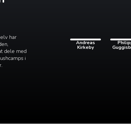
selv har
Andreas
Phili
den,
Kirkeby
Guggisb
 at dele med
 bushcamps i
r.