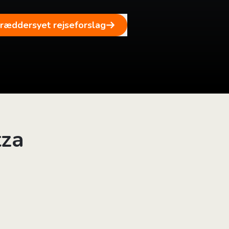
kræddersyet rejseforslag
tza