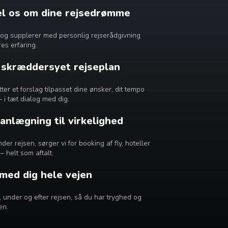
æl os om dine rejsedrømme
dig og supplerer med personlig rejserådgivning
es erfaring.
n skræddersyet rejseplan
r et forslag tilpasset dine ønsker, dit tempo
– i tæt dialog med dig.
lanlægning til virkelighed
er rejsen, sørger vi for booking af fly, hoteller
– helt som aftalt.
 med dig hele vejen
ør, under og efter rejsen, så du har tryghed og
en.