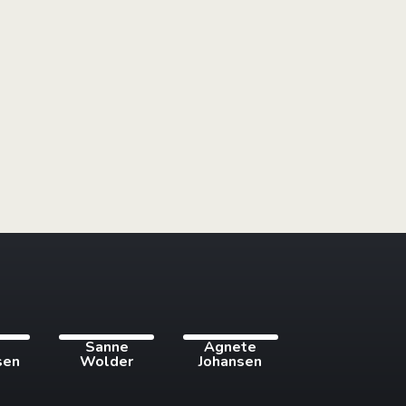
i
Sanne
Agnete
sen
Wolder
Johansen