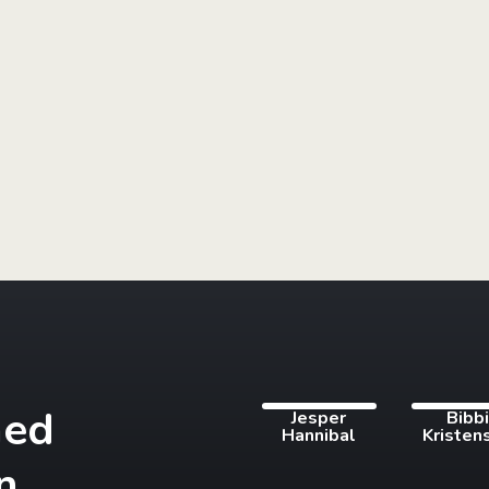
med
Jesper
Bibb
Hannibal
Kristen
n