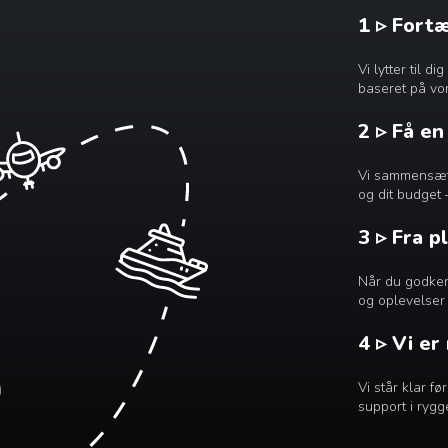
1 ▹ Fort
Vi lytter til 
baseret på vor
2 ▹ Få e
Vi sammensætte
og dit budget 
3 ▹ Fra p
Når du godkend
og oplevelser 
4 ▹ Vi er
Vi står klar f
support i rygg