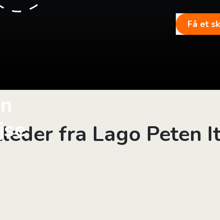
Få et s
in
jse
lleder fra Lago Peten I