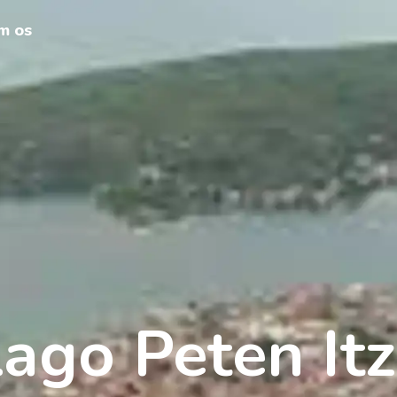
m os
ago Peten It