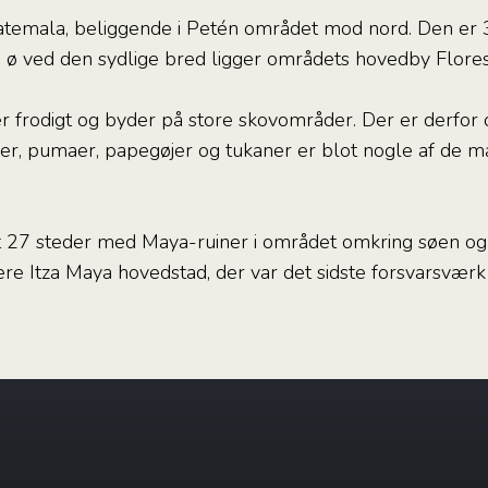
atemala, beliggende i Petén området mod nord. Den er 
n ø ved den sydlige bred ligger områdets hovedby Flores
frodigt og byder på store skovområder. Der er derfor o
rer, pumaer, papegøjer og tukaner er blot nogle af de man
 27 steder med Maya-ruiner i området omkring søen og r
ere Itza Maya hovedstad, der var det sidste forsvarsværk