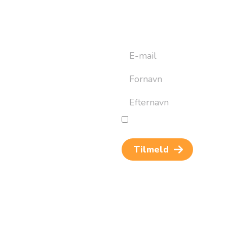
yhedsbrev
ret til at bygge din næste
an altid afmelde dig igen.
Jeg giver samtykke til beh
og rejseinspiration. Samtykket