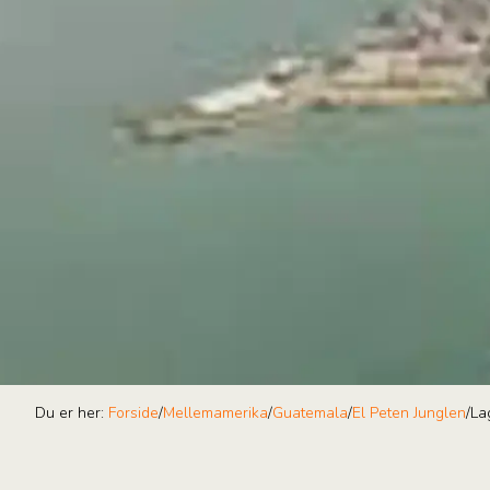
Du er her:
Forside
/
Mellemamerika
/
Guatemala
/
El Peten Junglen
/
La