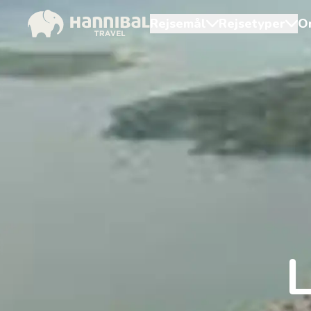
Rejsemål
Rejsetyper
O
L