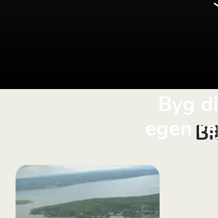
Byg d
egen re
Bi