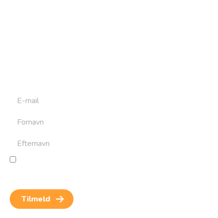
Tilmeld dig vores
nyhedsbrev
Tilmeld dig det ugentlige nyhedsbrev og bliv inspireret til
at bygge din næste rejse. Du får nyheder, tips og forslag til
rejser. Du kan altid afmelde dig igen.
Jeg giver samtykke til behandling af personoplysninger
for at kunne modtage nyheder og rejseinspiration.
Samtykket kan altid trækkes tilbage.