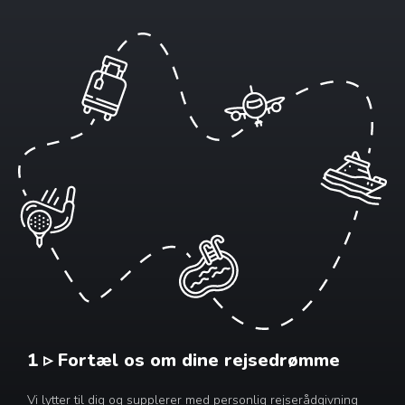
1 ▹ Fortæl os om dine rejsedrømme
Vi lytter til dig og supplerer med personlig rejserådgivning