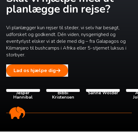
planlægge din rejse?
Vi planlægger kun rejser til steder, vi selv har besøgt,
udforsket og godkendt. Dén viden, nysgerrighed og
eventyrlyst elsker vi at dele med dig – fra Galapagos og
Kilimanjaro til bushcamps i Afrika eller 5-stjernet luksus i
storbyer.
Lad os hjælpe dig
Jesper
Bibbi
Sanne Wolder
A
Hannibal
Kristensen
Jo