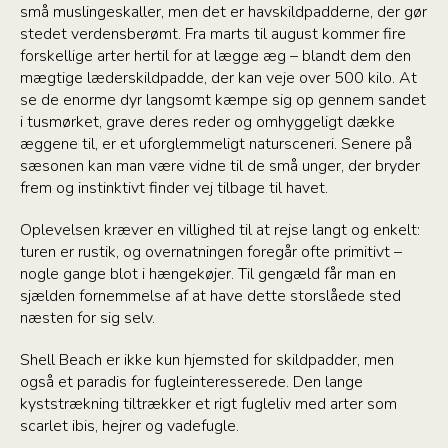
små muslingeskaller, men det er havskildpadderne, der gør
stedet verdensberømt. Fra marts til august kommer fire
forskellige arter hertil for at lægge æg – blandt dem den
mægtige læderskildpadde, der kan veje over 500 kilo. At
se de enorme dyr langsomt kæmpe sig op gennem sandet
i tusmørket, grave deres reder og omhyggeligt dække
æggene til, er et uforglemmeligt natursceneri. Senere på
sæsonen kan man være vidne til de små unger, der bryder
frem og instinktivt finder vej tilbage til havet.
Oplevelsen kræver en villighed til at rejse langt og enkelt:
turen er rustik, og overnatningen foregår ofte primitivt –
nogle gange blot i hængekøjer. Til gengæld får man en
sjælden fornemmelse af at have dette storslåede sted
næsten for sig selv.
Shell Beach er ikke kun hjemsted for skildpadder, men
også et paradis for fugleinteresserede. Den lange
kyststrækning tiltrækker et rigt fugleliv med arter som
scarlet ibis, hejrer og vadefugle.