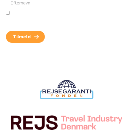
Jeg giver samtykke til behandling af personoplysninger
for at kunne modtage nyheder og rejseinspiration.
Samtykket kan altid trækkes tilbage.