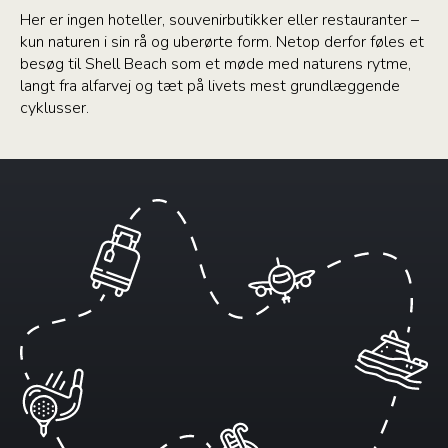
Her er ingen hoteller, souvenirbutikker eller restauranter –
kun naturen i sin rå og uberørte form. Netop derfor føles et
besøg til Shell Beach som et møde med naturens rytme,
langt fra alfarvej og tæt på livets mest grundlæggende
cyklusser.