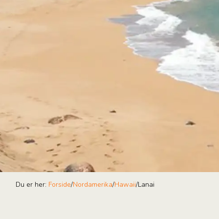
Du er her:
Forside
/
Nordamerika
/
Hawaii
/
Lanai