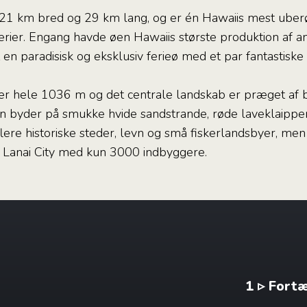
un 21 km bred og 29 km lang, og er én Hawaiis mest ube
rier. Engang havde øen Hawaiis største produktion af a
en paradisisk og eksklusiv ferieø med et par fantastiske 
er hele 1036 m og det centrale landskab er præget af b
en byder på smukke hvide sandstrande, røde laveklaipper
ere historiske steder, levn og små fiskerlandsbyer, men
 Lanai City med kun 3000 indbyggere.
1 ▹ Fort