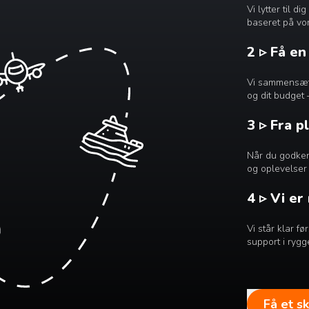
Vi lytter til 
baseret på vor
2 ▹ Få e
Vi sammensætte
og dit budget 
3 ▹ Fra p
Når du godkend
og oplevelser 
4 ▹ Vi er
Vi står klar f
support i rygg
Få et s