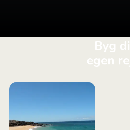
Byg d
egen re