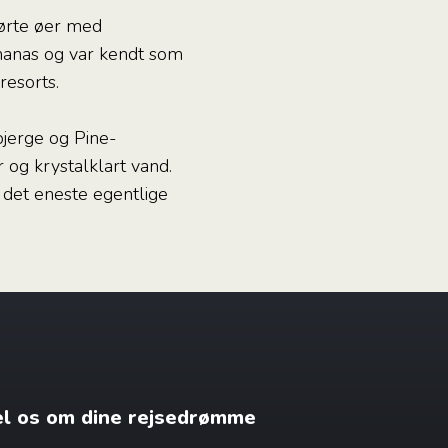
rørte øer med
nanas og var kendt som
resorts.
jerge og Pine-
 og krystalklart vand.
 det eneste egentlige
æl os om dine rejsedrømme