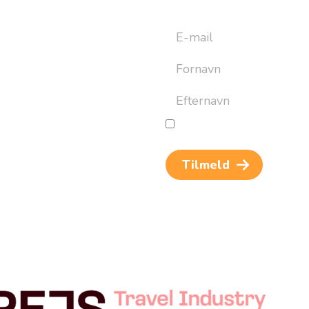
yhedsbrev
ret til at bygge din næste
an altid afmelde dig igen.
Jeg giver samtykke til beh
og rejseinspiration. Samtykket