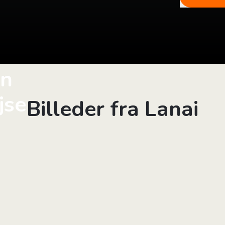
in
jse
Billeder fra Lanai