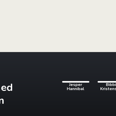
med
Jesper
Bibb
Hannibal
Kristen
n