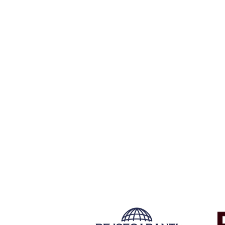
Tilmeld dig vores n
Tilmeld dig det ugentlige nyhedsbrev og bliv inspire
rejse. Du får nyheder, tips og forslag til rejser. Du k