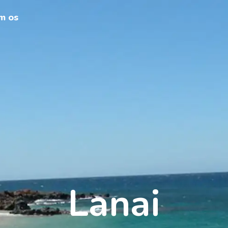
m os
Lanai