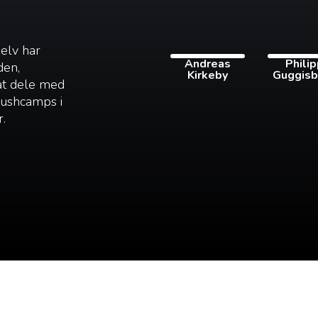
selv har
Andreas
Phili
den,
Kirkeby
Guggisb
 at dele med
 bushcamps i
r.