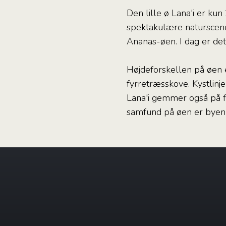
Den lille ø Lana'i er k
spektakulære naturscene
Ananas-øen. I dag er det 
Højdeforskellen på øen 
fyrretræsskove. Kystlinj
Lana'i gemmer også på fl
samfund på øen er byen