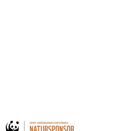
andling af personoplysninger for at kunne modtage nyheder
 kan altid trækkes tilbage.