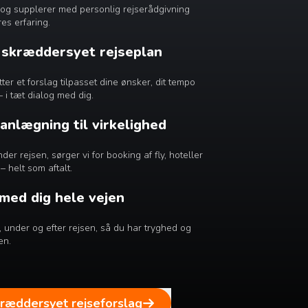
dig og supplerer med personlig rejserådgivning
es erfaring.
n skræddersyet rejseplan
r et forslag tilpasset dine ønsker, dit tempo
– i tæt dialog med dig.
lanlægning til virkelighed
er rejsen, sørger vi for booking af fly, hoteller
– helt som aftalt.
 med dig hele vejen
ør, under og efter rejsen, så du har tryghed og
en.
kræddersyet rejseforslag