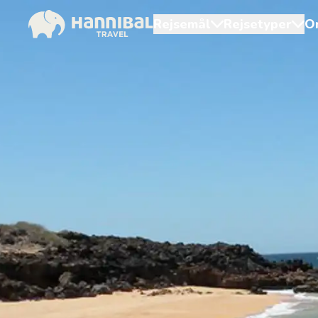
Rejsemål
Rejsetyper
O