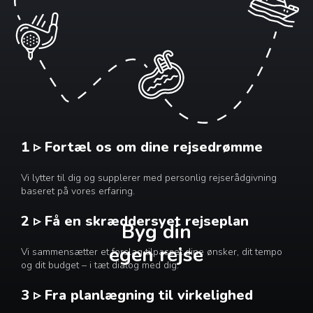
1 ▹ Fortæl os om dine rejsedrømme
Vi lytter til dig og supplerer med personlig rejserådgivning
baseret på vores erfaring.
2 ▹ Få en skræddersyet rejseplan
Byg din
egen rejse
Vi sammensætter et forslag tilpasset dine ønsker, dit tempo
og dit budget – i tæt dialog med dig.
3 ▹ Fra planlægning til virkelighed