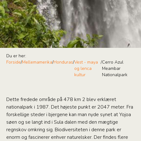
Du er her:
Forside
/
Mellemamerika
/
Honduras
/
Vest - maya
/
Cerro Azul
og lenca
Meambar
kultur
Nationalpark
Dette fredede område på 478 km 2 blev erklæret
nationalpark i 1987. Det højeste punkt er 2047 meter. Fra
forskellige steder i bjergene kan man nyde synet at Yojoa
søen og se langt ind i Sula dalen med den mægtige
regnskov omkring sig. Biodiversiteten i denne park er
enorm og fascinerer enhver naturelsker. Der findes flere