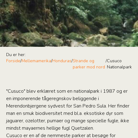
Du er her:
Forside
/
Mellemamerika
/
Honduras
/
Strande og
/
Cusuco
parker mod nord
Nationalpark
"Cusuco" blev erklæret som en nationalpark i 1987 og er
en imponerende tågeregnskov beliggende i
Merendonbjergene sydvest for San Pedro Sula. Her finder
man en smuk biodiversitet med bl.a. eksotiske dyr som
jaguarer, ozelotter, pumaer og mange specielle fugle, ikke
mindst mayaernes hellige fugl Quetzalen.
Cusuco er en af de nemmeste parker at besøge for