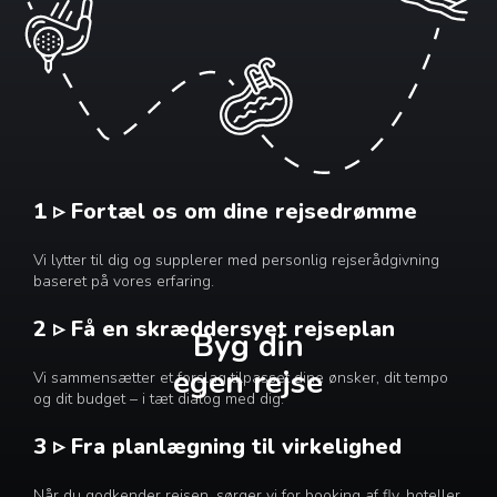
1 ▹ Fortæl os om dine rejsedrømme
Vi lytter til dig og supplerer med personlig rejserådgivning
baseret på vores erfaring.
2 ▹ Få en skræddersyet rejseplan
Byg din
egen rejse
Vi sammensætter et forslag tilpasset dine ønsker, dit tempo
og dit budget – i tæt dialog med dig.
3 ▹ Fra planlægning til virkelighed
Når du godkender rejsen, sørger vi for booking af fly, hoteller