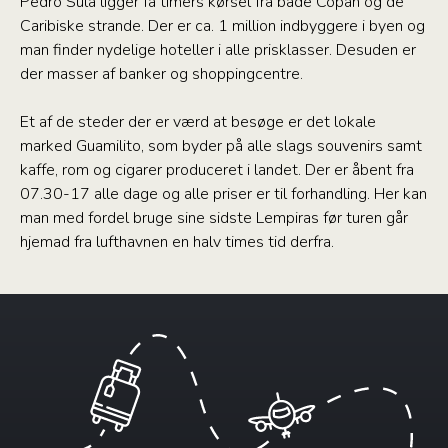
Pedro Sula ligger få timers kørsel fra både Copán og de
Caribiske strande. Der er ca. 1 million indbyggere i byen og
man finder nydelige hoteller i alle prisklasser. Desuden er
der masser af banker og shoppingcentre.
Et af de steder der er værd at besøge er det lokale
marked Guamilito, som byder på alle slags souvenirs samt
kaffe, rom og cigarer produceret i landet. Der er åbent fra
07.30-17 alle dage og alle priser er til forhandling. Her kan
man med fordel bruge sine sidste Lempiras før turen går
hjemad fra lufthavnen en halv times tid derfra.