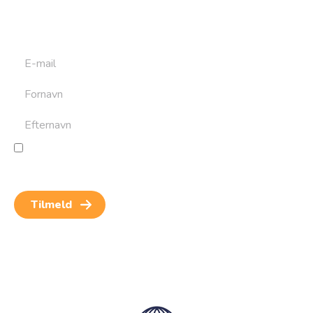
at bygge din næste rejse. Du får nyheder, tips og forslag til
rejser. Du kan altid afmelde dig igen.
Jeg giver samtykke til behandling af personoplysninger
for at kunne modtage nyheder og rejseinspiration.
Samtykket kan altid trækkes tilbage.