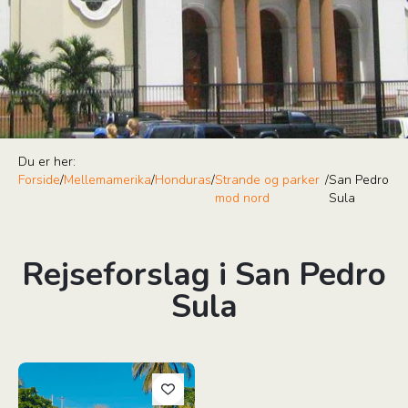
Du er her:
Forside
/
Mellemamerika
/
Honduras
/
Strande og parker
/
San Pedro
mod nord
Sula
Rejseforslag i San Pedro
Sula
Honduras, El Salvador & Nicaragua Rundrejse