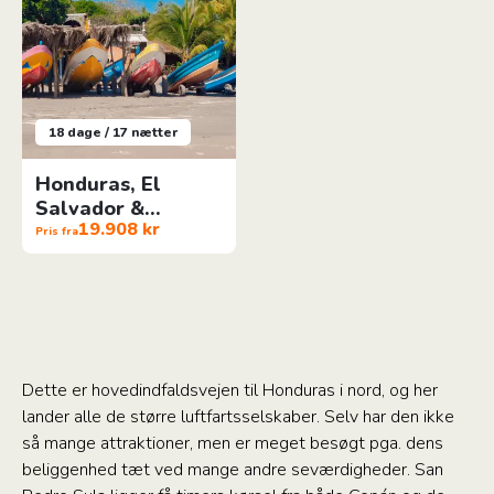
18 dage / 17 nætter
Honduras, El
Salvador &
19.908 kr
Nicaragua
Pris fra
Rundrejse
Dette er hovedindfaldsvejen til Honduras i nord, og her
lander alle de større luftfartsselskaber. Selv har den ikke
så mange attraktioner, men er meget besøgt pga. dens
beliggenhed tæt ved mange andre seværdigheder. San