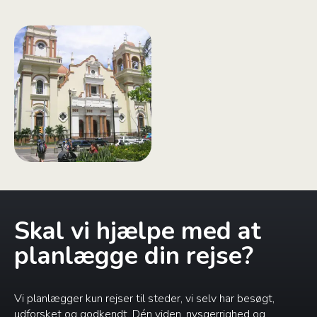
Skal vi hjælpe med at
planlægge din rejse?
Vi planlægger kun rejser til steder, vi selv har besøgt,
udforsket og godkendt. Dén viden, nysgerrighed og