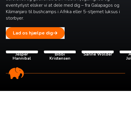
eventyrlyst elsker vi at dele med dig – fra Galapagos og
Kilimanjaro til bushcamps i Afrika eller 5-stjernet luksus i
storbyer.
Lad os hjælpe dig
Jesper
Bibbi
Sanne Wolder
A
Hannibal
Kristensen
Jo
Tilmeld dig vores
nyhedsbrev
Tilmeld dig det ugentlige nyhedsbrev og bliv inspireret til