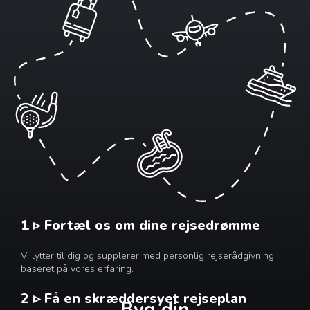
1 ▹ Fortæl os om dine rejsedrømme
Vi lytter til dig og supplerer med personlig rejserådgivning
baseret på vores erfaring.
2 ▹ Få en skræddersyet rejseplan
Byg din