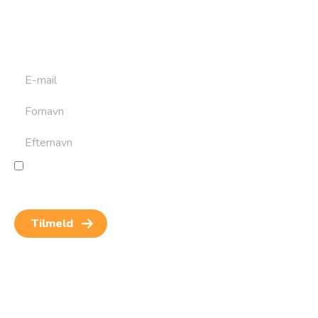
Tilmeld dig det ugentlige nyhedsbrev og bliv inspireret til
at bygge din næste rejse. Du får nyheder, tips og forslag til
rejser. Du kan altid afmelde dig igen.
Jeg giver samtykke til behandling af personoplysninger
for at kunne modtage nyheder og rejseinspiration.
Samtykket kan altid trækkes tilbage.