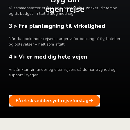
egen rejse
Vi sammensætter et forslag tilpasset dine ønsker, dit tempo
og dit budget – i tæt dialog med dig.
3 ▹ Fra planlægning til virkelighed
Når du godkender rejsen, sørger vi for booking af fly, hoteller
og oplevelser – helt som aftalt.
4 ▹ Vi er med dig hele vejen
Vi står klar før, under og efter rejsen, så du har tryghed og
support i ryggen.
Få et skræddersyet rejseforslag