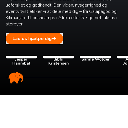
udforsket og godkendt. Dén viden, nysgerrighed og
eventyrlyst elsker vi at dele med dig – fra Galapagos og
Kilimanjaro til bushcamps i Afrika eller 5-stjernet luksus i
storbyer.
Lad os hjælpe dig
Jesper
Bibbi
Sanne Wolder
A
Hannibal
Kristensen
Jo
Tilmeld dig vores
nyhedsbrev