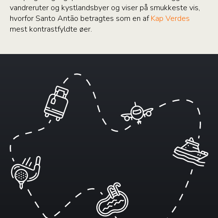
vandreruter og kystlandsbyer og viser på smukkeste vis,
hvorfor Santo Antão betragtes som en af
Kap Verdes
mest kontrastfyldte øer.