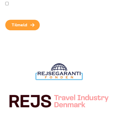
Jeg giver samtykke til behandling af personoplysninger
for at kunne modtage nyheder og rejseinspiration.
Samtykket kan altid trækkes tilbage.