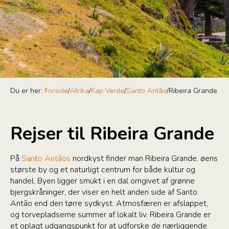
Du er her:
Forside
/
Afrika
/
Kap Verde
/
Santo Antão
/
Ribeira Grande
Rejser til Ribeira Grande
På
Santo Antãos
nordkyst finder man Ribeira Grande, øens
største by og et naturligt centrum for både kultur og
handel. Byen ligger smukt i en dal omgivet af grønne
bjergskråninger, der viser en helt anden side af Santo
Antão end den tørre sydkyst. Atmosfæren er afslappet,
og torvepladserne summer af lokalt liv. Ribeira Grande er
et oplagt udgangspunkt for at udforske de nærliggende