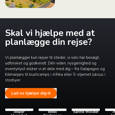
Skal vi hjælpe med at
planlægge din rejse?
Vi planlægger kun rejser til steder, vi selv har besøgt,
udforsket og godkendt. Dén viden, nysgerrighed og
eventyrlyst elsker vi at dele med dig – fra Galapagos og
Kilimanjaro til bushcamps i Afrika eller 5-stjernet luksus i
storbyer.
Lad os hjælpe dig
Jesper
Bibbi
Sanne Wolder
A