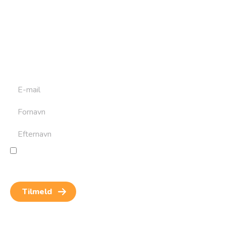
Tilmeld dig vores
nyhedsbrev
Tilmeld dig det ugentlige nyhedsbrev og bliv inspireret til
at bygge din næste rejse. Du får nyheder, tips og forslag til
rejser. Du kan altid afmelde dig igen.
Jeg giver samtykke til behandling af personoplysninger
for at kunne modtage nyheder og rejseinspiration.
Samtykket kan altid trækkes tilbage.