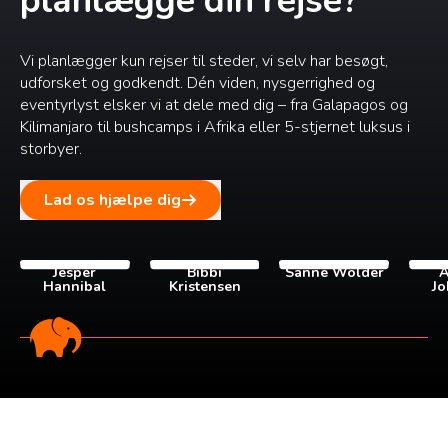
planlægge din rejse?
Vi planlægger kun rejser til steder, vi selv har besøgt,
udforsket og godkendt. Dén viden, nysgerrighed og
eventyrlyst elsker vi at dele med dig – fra Galapagos og
Kilimanjaro til bushcamps i Afrika eller 5-stjernet luksus i
storbyer.
Lad os hjælpe dig
Jesper
Bibbi
Sanne Wolder
A
Hannibal
Kristensen
Jo