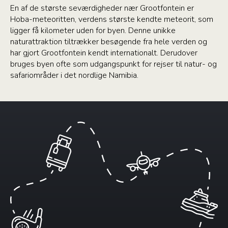
En af de største seværdigheder nær Grootfontein er
Hoba-meteoritten, verdens største kendte meteorit, som
ligger få kilometer uden for byen. Denne unikke
naturattraktion tiltrækker besøgende fra hele verden og
har gjort Grootfontein kendt internationalt. Derudover
bruges byen ofte som udgangspunkt for rejser til natur- og
safariområder i det nordlige Namibia.