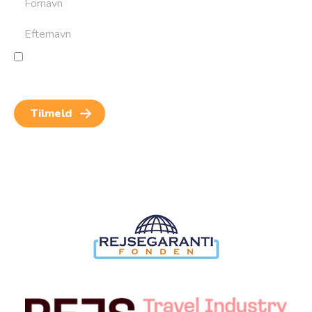
Jeg giver samtykke til behandling af personoplysninger
for at kunne modtage nyheder og rejseinspiration.
Samtykket kan altid trækkes tilbage.