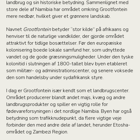
landbrug og sin historiske betydning. Sammenlignet med
store dele af Namibia har området omkring Grootfontein
mere nedbør, hvilket giver et grønnere landskab.
Navnet
Grootfontein
betyder “stor kilde” på afrikaans og
henviser til de naturlige vandkilder, der gjorde området
attraktivt for tidlige bosættelser. Før den europæiske
kolonisering boede lokale samfund her, som udnyttede
vandet og de gode græsningsmuligheder. Under den tyske
kolonitid i slutningen af 1800-tallet blev byen etableret
som militær- og administrationscenter, og senere voksede
den som handelsby under sydafrikansk styre.
I dag er Grootfontein især kendt som et landbrugscenter.
Området producerer blandt andet majs, kvæg og andre
landbrugsprodukter og spiller en vigtig rolle for
fødevareforsyningen i det nordlige Namibia. Byen har også
betydning som trafikknudepunkt, da flere vigtige veje
forbinder den med andre dele af landet, herunder Etosha-
området og Zambezi Region.