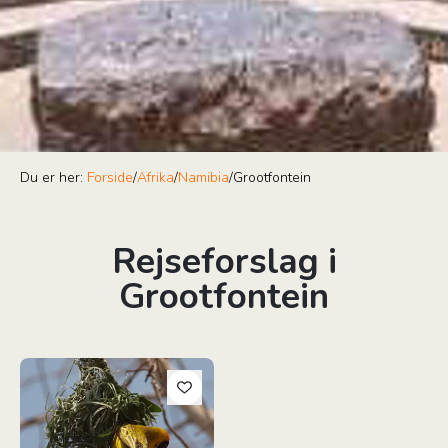
Du er her:
Forside
/
Afrika
/
Namibia
/
Grootfontein
Rejseforslag i
Grootfontein
Fugletur i Namibia