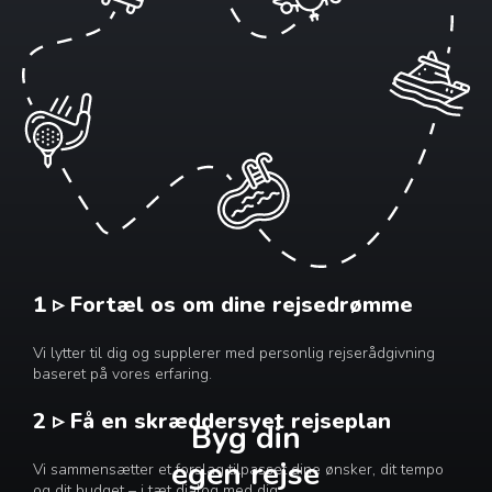
1 ▹ Fortæl os om dine rejsedrømme
Vi lytter til dig og supplerer med personlig rejserådgivning
baseret på vores erfaring.
2 ▹ Få en skræddersyet rejseplan
Byg din
egen rejse
Vi sammensætter et forslag tilpasset dine ønsker, dit tempo
og dit budget – i tæt dialog med dig.