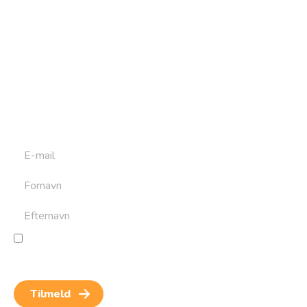
Tilmeld dig vores
nyhedsbrev
Tilmeld dig det ugentlige nyhedsbrev og bliv inspireret til
at bygge din næste rejse. Du får nyheder, tips og forslag til
rejser. Du kan altid afmelde dig igen.
Jeg giver samtykke til behandling af personoplysninger
for at kunne modtage nyheder og rejseinspiration.
Samtykket kan altid trækkes tilbage.