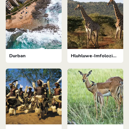
Durban
Hluhluwe-Imfolozi
Game Reserve