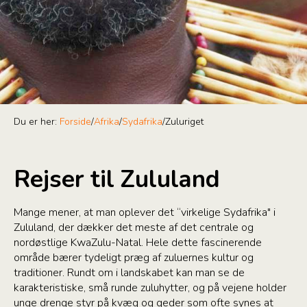
Du er her:
Forside
/
Afrika
/
Sydafrika
/
Zuluriget
Rejser til Zululand
Mange mener, at man oplever det “virkelige Sydafrika" i
Zululand, der dækker det meste af det centrale og
nordøstlige KwaZulu-Natal. Hele dette fascinerende
område bærer tydeligt præg af zuluernes kultur og
traditioner. Rundt om i landskabet kan man se de
karakteristiske, små runde zuluhytter, og på vejene holder
unge drenge styr på kvæg og geder som ofte synes at