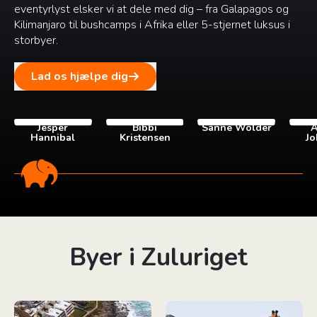
eventyrlyst elsker vi at dele med dig – fra Galapagos og
Kilimanjaro til bushcamps i Afrika eller 5-stjernet luksus i
storbyer.
Lad os hjælpe dig
Jesper
Bibbi
Sanne Wolder
A
Hannibal
Kristensen
Jo
Byer i Zuluriget