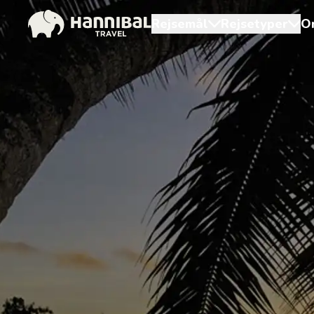
Rejsemål
Rejsetyper
O