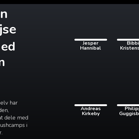
in
jse
med
Jesper
Bibb
Hannibal
Kristen
n
selv har
Andreas
Phili
den,
Kirkeby
Guggisb
 at dele med
 bushcamps i
r.