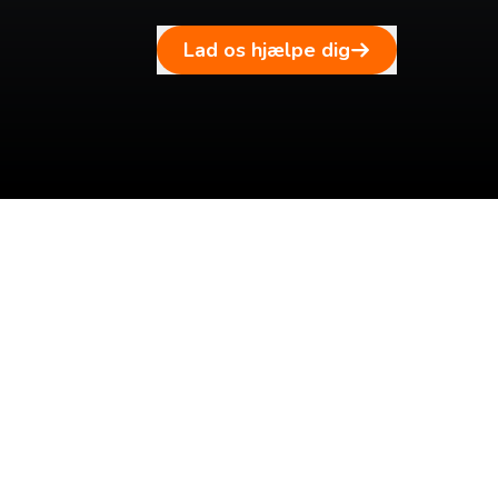
Lad os hjælpe dig
Tilmeld dig vores n
Tilmeld dig det ugentlige nyhedsbrev og bliv inspire
rejse. Du får nyheder, tips og forslag til rejser. Du k