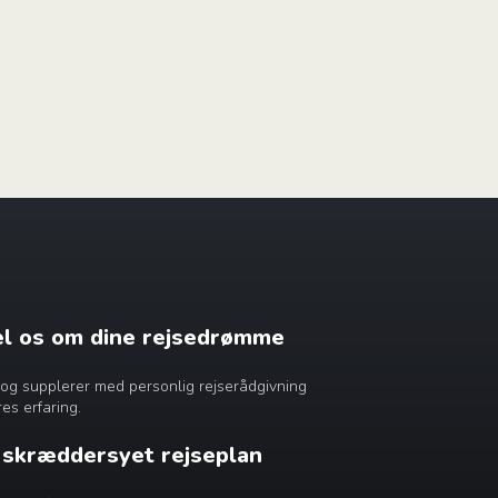
æl os om dine rejsedrømme
dig og supplerer med personlig rejserådgivning
es erfaring.
n skræddersyet rejseplan