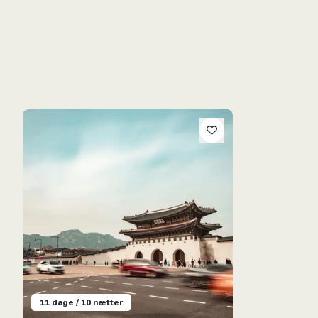
Sydkorea Rundt: Fra paladser til naturperler
11 dage / 10 nætter