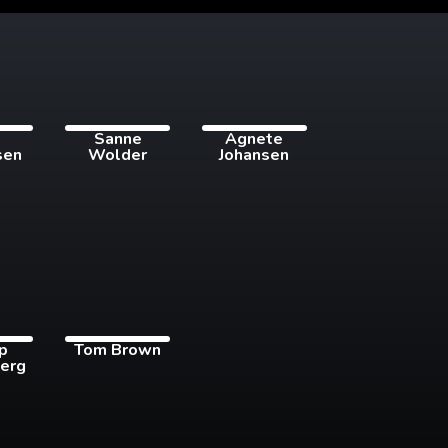
i
Sanne
Agnete
sen
Wolder
Johansen
pp
Tom Brown
erg