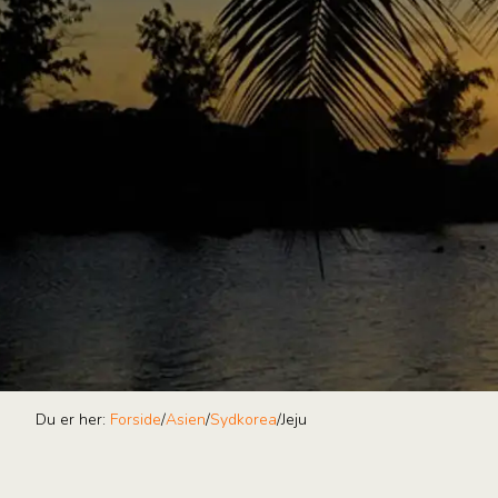
Du er her:
Forside
/
Asien
/
Sydkorea
/
Jeju