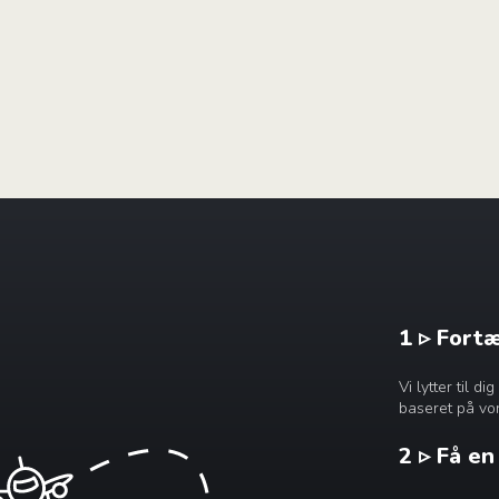
1 ▹ Fort
Vi lytter til 
baseret på vor
2 ▹ Få e