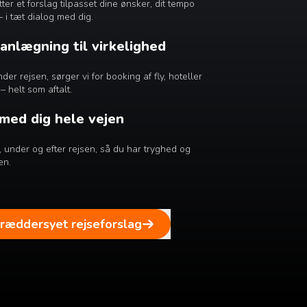
r et forslag tilpasset dine ønsker, dit tempo
– i tæt dialog med dig.
lanlægning til virkelighed
er rejsen, sørger vi for booking af fly, hoteller
– helt som aftalt.
 med dig hele vejen
ør, under og efter rejsen, så du har tryghed og
en.
kræddersyet rejseforslag