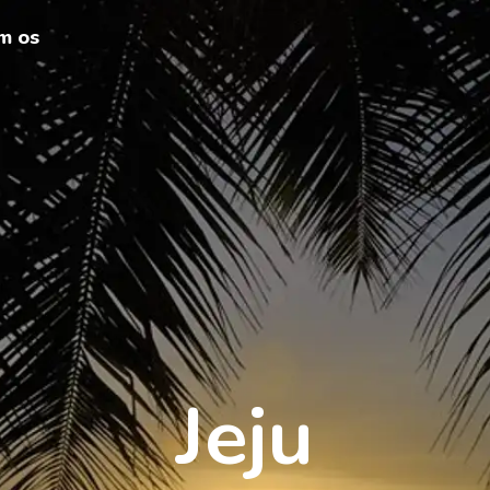
m os
Jeju