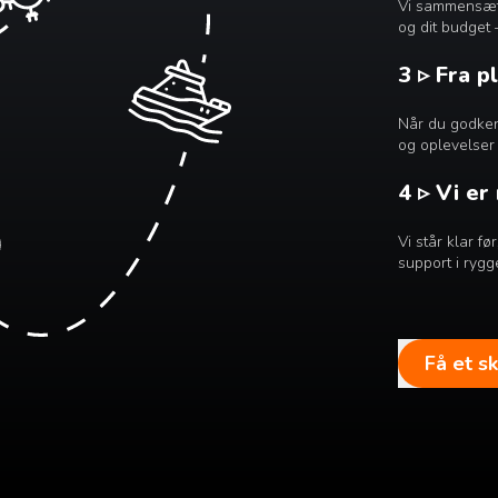
Vi sammensætte
og dit budget 
3 ▹ Fra p
Når du godkend
og oplevelser 
4 ▹ Vi er
Vi står klar f
support i rygg
Få et s