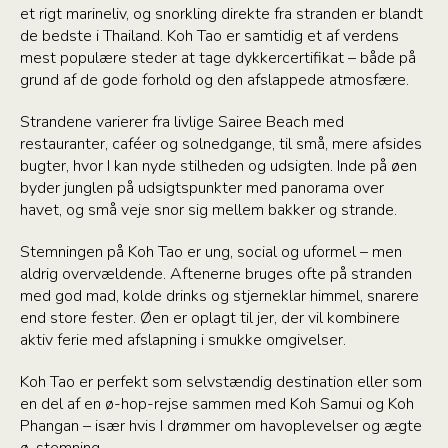
et rigt marineliv, og snorkling direkte fra stranden er blandt
de bedste i Thailand. Koh Tao er samtidig et af verdens
mest populære steder at tage dykkercertifikat – både på
grund af de gode forhold og den afslappede atmosfære.
Strandene varierer fra livlige Sairee Beach med
restauranter, caféer og solnedgange, til små, mere afsides
bugter, hvor I kan nyde stilheden og udsigten. Inde på øen
byder junglen på udsigtspunkter med panorama over
havet, og små veje snor sig mellem bakker og strande.
Stemningen på Koh Tao er ung, social og uformel – men
aldrig overvældende. Aftenerne bruges ofte på stranden
med god mad, kolde drinks og stjerneklar himmel, snarere
end store fester. Øen er oplagt til jer, der vil kombinere
aktiv ferie med afslapning i smukke omgivelser.
Koh Tao er perfekt som selvstændig destination eller som
en del af en ø-hop-rejse sammen med Koh Samui og Koh
Phangan – især hvis I drømmer om havoplevelser og ægte